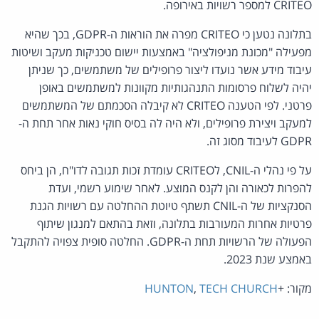
CRITEO למספר רשויות באירופה.
בתלונה נטען כי CRITEO מפרה את הוראות ה-GDPR, בכך שהיא
מפעילה "מכונת מניפולציה" באמצעות יישום טכניקות מעקב ושיטות
עיבוד מידע אשר נועדו ליצור פרופילים של משתמשים, כך שניתן
יהיה לשלוח פרסומות התנהגותיות מקוונות למשתמשים באופן
פרטני. לפי הטענה CRITEO לא קיבלה הסכמתם של המשתמשים
למעקב ויצירת פרופילים, ולא היה לה בסיס חוקי נאות אחר תחת ה-
GDPR לעיבוד מסוג זה.
על פי נהלי ה-CNIL, לCRITEO עומדת זכות תגובה לדו"ח, הן ביחס
להפרות לכאורה והן לקנס המוצע. לאחר שימוע רשמי, ועדת
הסנקציות של ה-CNIL תשתף טיוטת ההחלטה עם רשויות הגנת
פרטיות אחרות המעורבות בתלונה, וזאת בהתאם למנגון שיתוף
הפעולה של הרשויות תחת ה-GDPR. החלטה סופית צפויה להתקבל
באמצע שנת 2023.
מקור: +
TECH CHURCH
,
HUNTON