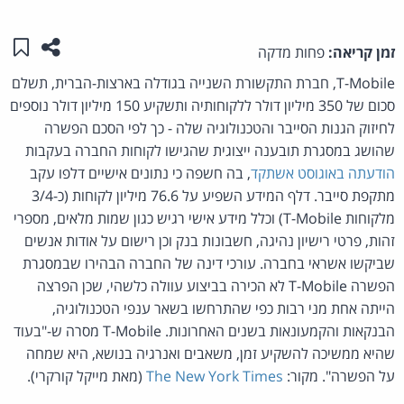
שתפו ע
שמו
זמן קריאה:
פחות מדקה
T-Mobile, חברת התקשורת השנייה בגודלה בארצות-הברית, תשלם
סכום של 350 מיליון דולר ללקוחותיה ותשקיע 150 מיליון דולר נוספים
לחיזוק הגנות הסייבר והטכנולוגיה שלה - כך לפי הסכם הפשרה
שהושג במסגרת תובענה ייצוגית שהגישו לקוחות החברה בעקבות
הודעתה באוגוסט אשתקד
, בה חשפה כי נתונים אישיים דלפו עקב
מתקפת סייבר. דלף המידע השפיע על 76.6 מיליון לקוחות (כ-3/4
מלקוחות T-Mobile) וכלל מידע אישי רגיש כגון שמות מלאים, מספרי
זהות, פרטי רישיון נהיגה, חשבונות בנק וכן רישום על אודות אנשים
שביקשו אשראי בחברה. עורכי דינה של החברה הבהירו שבמסגרת
הפשרה T-Mobile לא הכירה בביצוע עוולה כלשהי, שכן הפרצה
הייתה אחת מני רבות כפי שהתרחשו בשאר ענפי הטכנולוגיה,
הבנקאות והקמעונאות בשנים האחרונות. T-Mobile מסרה ש-"בעוד
שהיא ממשיכה להשקיע זמן, משאבים ואנרגיה בנושא, היא שמחה
על הפשרה". מקור:
The New York Times
(מאת מייקל קורקרי).