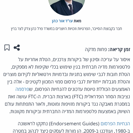
מאת‏
עו"ד אור כהן
חבר בקבוצת הסייבר, הפרטיות וזכויות היוצרים במשרד פרל כהן צדק לצר ברץ
שתפו ע
שמו
זמן קריאה:
פחות מדקה
איסור על עריכה וסינון של ביקורות צרכנים, הטלת אחריות על
פלטפורמות מדיה חברתית בגין שימוש בכלי שקיפות לא מספקים,
הטלת חובות לגבי שימוש בתגיות ובדמויות וירטואליות לקידום מוצרים
והטלת מגבלות ייחודיות לגבי פרסום סמוי המכוון לקטינים - אלה בין
האמצעים הכוללת טיוטת עדכונים להנחיות הפרסום, ש
פרסמה
נציבות הסחר הפדראלית (FTC) בארצות הברית. ה-FTC עושה זאת
במסגרת מאבקה נגד ביקורות מזויפות ומוטות, ולאור התפתחות עולם
השיווק באמצעות פלטפורמות המדיה החברתית וביקורות מקוונות.
הנחיות הפרסום
(Endorsement Guides) נחקקו לראשונה
ב-1980, ועודכנו ב-2009. הן מורות לעסקים כיצד לנהוג במטרה