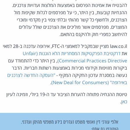
להבטיח את אמינות הפרסום באמצעות המלצות ועדויות צרכנים.
ההנחיות קובעות, בין היתר, כי על מפרסמים לגלות שקיפות מול
הצרכנים, ולחשוף כל קשר מהותי ובלתי צפוי בין מקדמי ומוכרי
המוצרים. מפרסמים אשר מוליכים את הצרכנים שולל עלולים
להיחשב כמפרי חוק ולהיקנס בהתאם.
law.co.il מציין שבמקביל למאמצי ה-FTC, אירופה עדכנה ב-28 למאי
את
דרקטיבת הפרקטיקות המסחריות הלא הוגנות (Unfair
Commercial Practices Directive)
, בין היתר כדי להתמודד עם
ביקורות מזויפות וקידומי מכירות באמצעות רשתות חבריות. הדבר
נעשה במסגרת עדכון החקיקה המקיף -
"העסקה החדשה לצרכנים
באירופה" (New Deal for Consumers)
.
טיוטת ההנחיה פתוחה להערות הציבור עד ה-19 ביולי, וזמינה לעיון
כאן
.
אלפי עורכי דין ואנשי משפט נעזרים בידע משפטי מהימן ועדכני.
הצטרפו גם אתם: