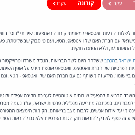
ר
קורונה
עקבו
עקבו
 לשלוח הודעות וואטסאפ למאומתי קורונה באמצעות שירותי "בוט" בו
ישראל עם חברת האם של וואטסאפ, מטא, ועם פייסבוק שבשליטתה. פעיל
המאומת/ת, וללא הסמכה חוקית.
ת ישראל
ב
מכתב
ששלחה היום לשר הבריאות, מנכ"ל משרדו ופרוייקטור ה
ות הפרטיות של חברת וואטסאפ, וואטסאפ אוספת מידע על אופן השימוש
 ביישומון. מידע זה משותף גם עם חברת האם של וואטסאפ - מטא, וגם
שרד הבריאות להפעיל שירותים אוטומטיים לעריכת חקירה אפידמיולוגית
מבודדים. במכתבה מתריעה מנכ"לית פרטיות ישראל, עו"ד נעמה מטרסו, 
ינטימי על אודות אנשים, לרבות מצב בריאותם, מקומות הימצאם המפורטי
ע זה כפוף לא רק להוראות חוק הגנת הפרטיות אלא גם להוראות הסודיות