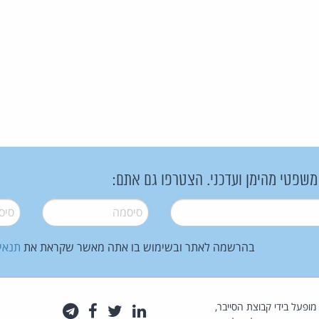
 משפטי מהימן ועדכני. הצטרפו גם אתם:
סיסמה
*
סיסמה
בהרשמה לאתר ובשימוש בו אתה מאשר שקראת את
תנאי
law.co.il מופעל בידי קבוצת הסייבר,
לינקדאין
טוויטר
פייסבוק
טלגרם