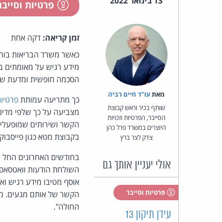
13 בינואר 2022
פרטיות וסייב
זמן קריאה:
דקה אחת
כאשר משרד הבריאות בוחר
מידע רגיש על מאומתים ב
הסכמה חופשית ומדעת של 
מאת‏
עו"ד חיים רביה
כך מתריעה עמותת
פרטיו
שותף בכיר וראש קבוצת
מצביעה על כך שלפי מדיני
הסייבר, הפרטיות וזכויות
הקשר ושירותים שמופעלים
היוצרים במשרד פרל כהן
בקבוצת מטא כגון פייסבוק.
צדק לצר ברץ
בחודשים האחרונים החל מ
אולי יעניין אותך גם
השולחת הודעות וואטסאפ ל
אוסף מטיבו מידע רגיש וא
פרטיות וסייבר
הקשר של אותם מגעים. מיד
החולה".
עידן תיקון 13