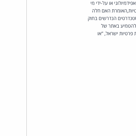
כהן
דמיולוגי או על-ידי מי
לל הודעה, כמתחייב מסעיף 11 לחוק הגנת הפרטיות,האומרת האם חלה
צדק
סטנדרטים הנדרשים בחוק
 להטמיע באתר של
לצר
פרטיות ישראל, "או
ברץ.
פועל
מ־1996