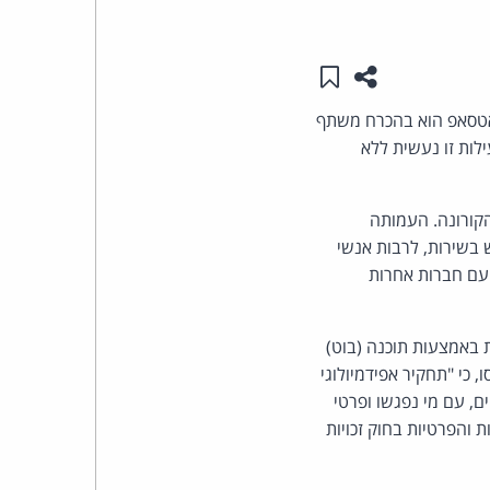
העומד
שתפו עמוד זה
שמור ב"תכנים שלי"
בראש
ואטסאפ הוא בהכרח משתף
קבוצת
ות זו נעשית ללא
האינטרנט,
קורונה. העמותה
 בשירות, לרבות אנשי
הסייבר
 עם חברות אחרות
וזכויות
 באמצעות תוכנה (בוט)
היוצרים
כי "תחקיר אפידמיולוגי
של
ם, עם מי נפגשו ופרטי
 והפרטיות בחוק זכויות
פרל