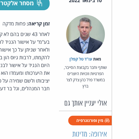
10 בינואר 2022
מסחר אלקטרו
זמן קריאה:
פחות מדקה
לאחר 43 שנים בהם
בע"מ" על אישור הנגיד ל
ולאחר שניתן על כך איש
להקמתו, לרבות גיוס הון
מאת‏
עו"ד טל קפלן
היום הנגיד על אישור לבנ
שותף וחבר בקבוצת הסייבר,
את היערכותו ומעמדו הוא 
הפרטיות וזכויות היוצרים
במשרד פרל כהן צדק לצר
יציבותו ולשם שמירה על כ
ברץ
חבר המנהלים, וגל בר דעה
אולי יעניין אותך גם
מין ופורנוגרפיה
אירופה: מדינות