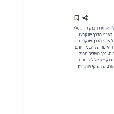
העומד
שתפו עמוד זה
שמור ב"תכנים שלי"
בראש
וואן זירו הבנק הדיגיטלי
קבוצת
 באבני הדרך שנקבעו
 אבני הדרך שנקבעו
האינטרנט,
ך ההקמה של הבנק, חתם
קית. בכך השלים הבנק
הסייבר
ם בבנק ישראל להבטחת
ם של שוקי אורן, יו"ר
וזכויות
היוצרים
של
פרל