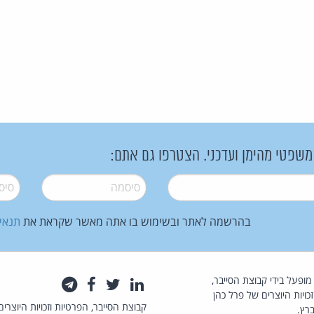
 משפטי מהימן ועדכני. הצטרפו גם אתם:
סיסמה
*
סיסמה
בהרשמה לאתר ובשימוש בו אתה מאשר שקראת את
תנאי
law.co.il מופעל בידי קבוצת הסייבר,
לינקדאין
טוויטר
פייסבוק
טלגרם
כויות היוצרים של פרל כהן
קבוצת הסייבר, הפרטיות וזכויות היוצרים
רץ.