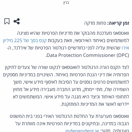
ברץ
שתפו ע
שמו
זמן קריאה:
פחות מדקה
וואטסאפ מעדכנת מהבוקר את מדיניות הפרטיות שהיא מציגה
למשתמשים באיחוד האירופאי, וזאת בעקבות
קנס בסך של 225 מיליון
אירו
שהשית עליה לפני כחודשיים רגולטור הפרטיות של אירלנד, ה-
Data Protection Commissioner (DPC).
לצד הקנס הורה הרגולטור לוואטסאפ לנקוט שורה של צעדים לתיקון
הפרותיה את דיני הגנת הפרטיות באיחוד. השינויים במדיניות מספקים
למשתמשים פרטים נוספים על הסיבות לאיסוף מידע אישי, משך
השמירה שלו, מתי יימחק, מדוע החברה מעבירה מידע אל מחוץ
לתחומי האיחוד וכיצד היא מגנה על מידע אישי. המשתמשים לא
יידרשו לאשר את המדיניות המתוקנת.
וואטסאפ מערערת על החלטת הרגולטור האירי בפני בית המשפט
הגבוה במדינה, ובתיקונים במדיניות הפרטיות אינה מוותרת על
טענותיה. מקור:
independent.ie