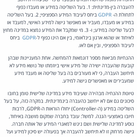
להעברה בין-מדינתית: 1. בעל השליטה במידע או מעבדו כפוף
לתחולת ה-
GDPR
ביחס לעיבוד המידע הספציפי; 2. בעל השליטה
במידע או מעבדו, מעביר או מאפשר גישה למידע האישי, למעבד או
לבעל שליטה במידע; ו- 3. מי שמקבל את המידע נמצא במדינה מחוץ
לאיחוד או שהוא ארגון בינלאומי, בין אם הינו כפוף ל-
GDPR
ביחס
לעיבוד הספציפי, ובין אם לאו.
ההנחיות מביאות מספר דוגמאות להמחשה. אחת המעניינות שבהן
קובעת שהעברה ישירה של מידע אישי ביוזמתו של נושא מידע לא
תיחשב העברה, כי לא מעורבים בה בעל שליטה או מעבד מידע
שמעבירים או מאפשרים גישה למידע.
טיוטת ההנחיה מבהירה שעיבוד מידע במדינה שלישית טומן בחובו
סיכונים גם אם לא ייחשב כהעברה בינמדינתית. במקרה כזה, על בעל
השליטה במידע (ה-Controller) יחולו הוראות ה-GDPR, לרבות
חיובו באמצעי הגנה. למשל: עובד בחברה שמקום מושבה באיחוד,
נוסע למדינה שלישית ושם ניגש למאגרי המידע של אותה חברה.
גישה מרחוק זו לא תיחשב להעברה אך בפעולה יש סיכון למידע ועל