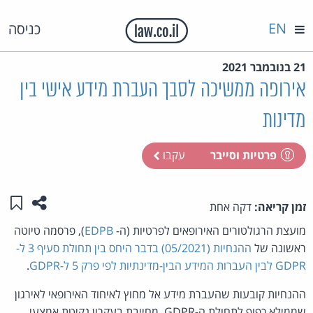
EN
כניסה
21 בנובמבר 2021
אירופה ממשיכה לסבך העברת מידע אישי בין
מדינות
פרטיות וסייבר
עקבו
שתפו ע
שמו
זמן קריאה:
דקה אחת
מועצת הרגולטורים האירופאים לפרטיות (ה-
EDPB
), פרסמה טיוטה
ראשונה של
ההנחיות (05/2021) בדבר היחס בין תחולת סעיף 3 ל-
GDPR לבין העברות המידע הבין-מדינתיות לפי פרק 5 ל-GDPR
.
ההנחיות קובעות שהעברת מידע אל מחוץ לאיחוד האירופאי לאירגון
שממילא כפוף לתחולת ה-GDPR, מחייבת בעקרון נקיטת אמצעי