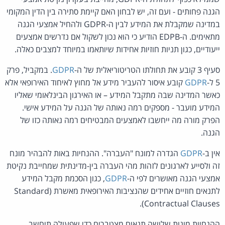
הגנה פחותים - ועם זה, יש לבחון האם קיימת סתירה בין הדין המקומי
במדינה שמקבלת את המידע לבין ה-GDPR ולהחיל אמצעי הגנה
מתאימים. ה-EDPB הודיע כי הוא נכון לשקול אם נדרשים אמצעים
ייעודיים, כגון תניות חוזיות אחידות שיותאמו במיוחד למצבים כאלה.
סעיף 3 קובע את תחולתו הטריטוריאלית של ה-
GDPR
. במקביל, פרק
5 ל-
GDPR
קובע איסור להעביר מידע אל מחוץ לאיחוד האירופאי אלא
כאשר המדינה שבה מתקבל המידע – או האירגון הבינלאומי שאליו
המידע מועבר - מספקים רמה נאותה של הגנה על המידע אישי.
הפרק מורה מה ייחשבו לאמצעים המבטיחים רמה נאותה כזו של
הגנה.
אין ב-
GDPR
הגדרה למונח "העברה". ההנחיות באות להבהיר מונח
זה ולסייע לארגונים לזהות מהי העברה בין-מדינתית שמחייבת נקיטת
אמצעי הגנה מאושרים לפי ה-
GDPR
, כגון הסכמת מקבל המידע
לתנאים חוזיים אחידים שהנציבות האירופאית מאשרת (Standard
Contractual Clauses).
ההנחיות מונות שלושה תנאים מצטברים כדי שפעולה תיחשב