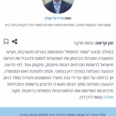
מאת‏
עו"ד טל קפלן
שותף וחבר בקבוצת הסייבר, הפרטיות וזכויות היוצרים במשרד פרל כהן צדק לצר ברץ
שתפו ע
שמו
זמן קריאה:
פחות מדקה
במהלך מבצע "שומר החומות" והמהומות בערים המעורבות, הציעו
המשטרה ומערכת הביטחון את האפשרות לחסום ולהגביל את הגישה
מישראל לרשתות חברתיות דוגמת פייסבוק, טיקטוק ועוד. לפי הדיווח,
ההצעה הועלתה במהלך דיון בטחוני, וזכתה לתמיכת ראש הממשלה,
אך נדחתה על הסף על-ידי נציג משרד המשפטים והורדה מסדר היום.
ההצעה הועלתה מתוך הנחת מוצא כי הדיונים ברשתות החברתיות
מלבים את האלימות ואת ההתארגנויות הפסולות ברחובות. מקור:
וואלה!
(מאת לירן לוי).
אלפי עורכי דין ואנשי משפט נעזרים בידע משפטי מהימן ועדכני.