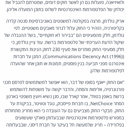
ולואיזיאנה, פועלות גם הן לאשר חוקים דומים, שמטרתם להגביל את
יכולתן של הפלטפורמות האינטרנטיות לשלוט בתוכן המועלה אליהן.
אריק גולדמן, מרצה בפקולטה למשפטים באוניברסיטת סנטה קלרה
בקליפורניה, הזהיר כי החוק עלול לגרור מאבקים משפטיים. לפי
גולדמן, חלק מהסעיפים הם "בבירור לא חוקתיים", בשל ההגבלה של
שיקול הדעת העריכתי של פלטפורמות ברשת. עוד ציין גולדמן, כי
חלק מסעיפי החוק סותרים את סעיף 230 לחוק הגינות התקשורת
(Communications Decency Act (1996)), המגן על חברות
אינטרנט מפני תביעה בגין פוסטים, תמונות או תוכן אחר שהועלה
לפלטפורמות שלהן.
"אם החוק ייאכף בסופו של דבר, הוא יאפשר למשתמשים לפרסם תכני
פורנוגרפיה, אלימות והסתה, והדבר יקשה על משפחות להשתמש
ברשת באופן בטוח", אמר קארל שבו, סגן נשיא ויועץ משפטי בארגון
הסחר NetChoice, בו חברות פייסבוק, גוגל וטוויטר, בביקורת על
החוק. מבקרי החוק מצביעים גם על העובדה כי הוא מחריג מתחולתו
במפורש פלטפורמות אינטרנטיות שבבעלותן פארקי שעשועים
בפלורידה – חריג שלמעשה חל בעיקר על חברת דיסני, שבבעלותה