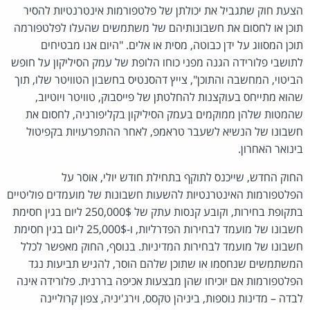
הצעת חוק שתגביל את יכולתן של פלטפורמות אינטרנטיות להסיר
תוכן או לחסום את חשבונותיהם של משתמשים שהעלו לפלטפורמה
תוכן המסווג על ידן כבוטה, מסית או אלים. "היום אנו מבטיחים
לתושבי פלורידה הגנה מפני כוחו הלופת של עמק הסיליקון על חופש
הביטוי, המחשבה והתוכן", צייץ דהסנטיס בחשבון הטוויטר שלו, תוך
שהוא מתייחס בעוקצנות להחלטתן של פייסבוק, טוויטר ויוטיוב,
שהמטות שלהן ממוקמים בעמק הסיליקון בקליפורניה, לחסום את
חשבונו של הנשיא לשעבר טראמפ, לאחר ההתפרעויות בקפיטול
בינואר האחרון.
החוק החדש, שייכנס לתוקף בתחילת חודש יולי, אוסר על
הפלטפורמות האינטרנטיות להשעות חשבונות של מועמדים פוליטיים
בתקופת בחירות, וקובע קנסות עתק של 250,000$ ליום בגין חסימת
חשבונו של מועמד לבחירות הפדרליות, ו-25,000$ ליום בגין חסימת
חשבונו של מועמד לבחירות המדיניות. בנוסף, החוק מאפשר לכלל
המשתמשים שנחסמו או שתוכן שלהם הוסר, להגיש תביעות נגד
הפלטפורמות אם יוכיחו שהן מבצעות אכיפה בררנית. פלורידה אינה
לבדה – מדינות נוספות, ביניהן טקסס, וירג'יניה, צפון קרוליינה