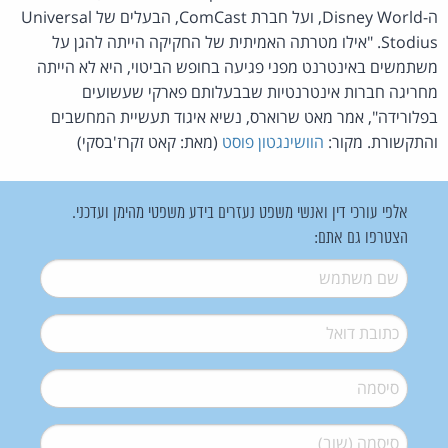
ה-Disney World, ועל חברת ComCast, הבעלים של Universal
Stodius. "אילו מטרתה האמיתית של החקיקה הייתה להגן על
משתמשים באינטרנט מפני פגיעה בחופש הביטוי, היא לא הייתה
מחריגה חברות אינטרנטיות שבבעלותם פארקי שעשועים
בפלורידה", אמר מאט שרוארס, נשיא איגוד תעשיית המחשבים
והתקשורת. מקור:
הוושינגטון פוסט
(מאת: קאט זקרז'בסקי)
אלפי עורכי דין ואנשי משפט נעזרים בידע משפטי מהימן ועדכני.
הצטרפו גם אתם:
שם משתמש
*
דואל
*
סיסמה
*
סיסמה (שוב)
*