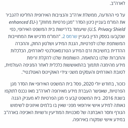
לארה"ב.
על פי ההודעה, ממשלת ארה"ב והנציבות האירופית החליטו להגביר
את המו"מ בעניין כינון הסדר "מגן פרטיות מחוזק" (
enhanced EU-
U.S. Privacy Shield)
שיעמוד בדרישות בית המשפט האירופי, כפי
שנקבעו בפסק הדין בעניין
שרמס 2
. "המו"מ מדגיש את המחוייבות
המשותפת שלנו לפרטיות, הגנת המידע ושלטון החוק, וההכרה
ההדדית בחשיבות זרם המידע הטרנסאטלנטי לאזרחים, הכלכלות
והחברות שלנו בהתאמה. השותפות שלנו להקלת זרימת
מידע מהימנה תתמוך בהתאוששות כלכלית לאחר המגיפה העולמית,
לטובת האזרחים והעסקים משני צידי האוקיינוס האטלנטי".
כזכור, בחודש יולי 2020, פסל בית המשפט האירופי את הסדר מגן
הפרטיות, שאפשר העברת מידע מאירופה לארה"ב מאז נכנס לתוקפו
בשנת 2016. בית המשפט קבע כי מגן הפרטיות לא מעניק הגנה
נאותה למידע אישי אירופאי מפני שאין בו בלמים ואיזונים לשימוש
הגורף וחסר האבחנה של סוכנויות המודיעין ורשויות האכיפה בארה"ב
במידע אישי שמקורו באירופה.