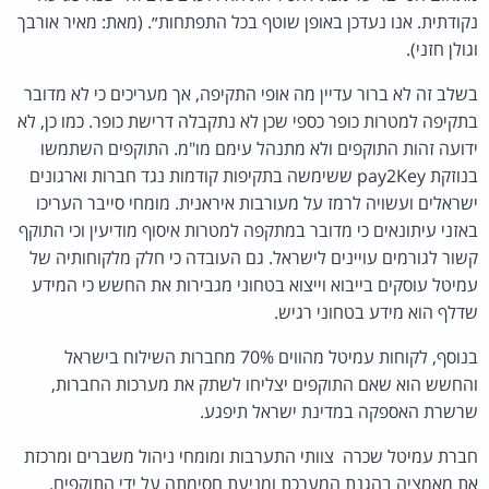
נקודתית. אנו נעדכן באופן שוטף בכל התפתחות״. (מאת: מאיר אורבך
וגולן חזני).
בשלב זה לא ברור עדיין מה אופי התקיפה, אך מעריכים כי לא מדובר
בתקיפה למטרות כופר כספי שכן לא נתקבלה דרישת כופר. כמו כן, לא
ידועה זהות התוקפים ולא מתנהל עימם מו"מ. התוקפים השתמשו
בנוזקת pay2Key ששימשה בתקיפות קודמות נגד חברות וארגונים
ישראלים ועשויה לרמז על מעורבות איראנית. מומחי סייבר העריכו
באזני עיתונאים כי מדובר במתקפה למטרות איסוף מודיעין וכי התוקף
קשור לגורמים עויינים לישראל. גם העובדה כי חלק מלקוחותיה של
עמיטל עוסקים בייבוא וייצוא בטחוני מגבירות את החשש כי המידע
שדלף הוא מידע בטחוני רגיש.
בנוסף, לקוחות עמיטל מהווים 70% מחברות השילוח בישראל
והחשש הוא שאם התוקפים יצליחו לשתק את מערכות החברות,
שרשרת האספקה במדינת ישראל תיפגע.
חברת עמיטל שכרה צוותי התערבות ומומחי ניהול משברים ומרכזת
את מאמציה בהגנת המערכת ומניעת חסימתה על ידי התוקפים.