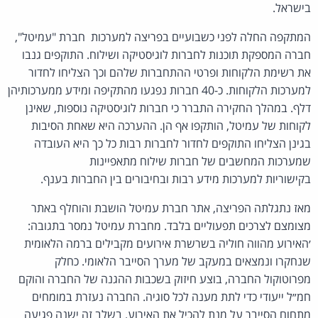
בישראל.
המתקפה החלה לפני כשבועיים בפריצה למערכות חברת "עמיטל",
חברה המספקת תוכנות לחברות לוגיסטיקה ושילוח. התוקפים גנבו
את רשימת הלקוחות ופרטי ההתחברות שלהם וכך הצליחו לחדור
למערכות הלקוחות. כ-40 חברות נפגעו מהתקיפה ומידע ממערכותיהן
דלף. במהלך החקירה התברר כי חברות לוגיסטיקה נוספות, שאינן
לקוחות של עמיטל, הותקפו אף הן. ההערכה היא שאחת הסיבות
בגינן הצליחו התוקפים לחדור לחברות רבות כל כך היא העובדה
שמערכות המחשבים של חברות שילוח מתאפיינות
בקישוריות למערכות מידע רבות ובחיבורים בין החברות בענף.
מאז נתגלתה הפריצה, אתר חברת עמיטל הושבת והוחלף באתר
מצומצם לצרכים תפעוליים בלבד. מחברת עמיטל נמסר בתגובה:
׳האירוע מהווה חוליה בשרשרת אירועים מקבילים ברמה הלאומית
שנחקרו ונמצאים במעקב של מערך הסייבר הלאומי. כחלק
מפרוטוקול החברה, בוצע חיזוק בשכבות ההגנה של החברה והוקם
חמ״ל ייעודי כדי לתת מענה לכל סוגיה. החברה נעזרת במומחים
מתחום הסייבר על מנת להכיל את האירוע. בשלב זה ישנה פגיעה