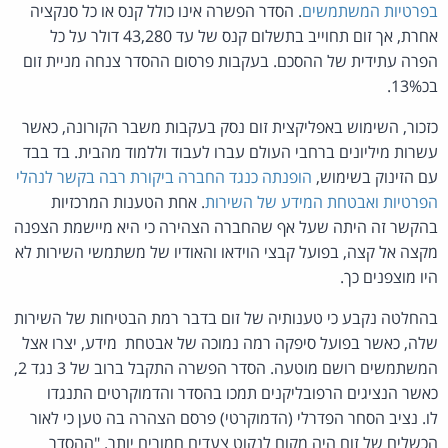
בפרטיות המשתמשים
. הסדר הפשרה אינו כולל קנס או כל סנקציה
אחרת, אך זום תחוייב בתשלום קנס של עד 43,280 דולר על כל
הפרה עתידית של ההסכם. בעקבות פרסום ההסדר צנחה מניית זום
בכ13%.
כזכור, השימוש באפליקצית זום נסק בעקבות משבר הקורונה, כאשר
עשרות מיליונים ברחבי העולם עברו לעבוד וללמוד מהבית. בד בבד
עם הזינוק בשימוש,
הופנתה כנגד החברה ביקורת רבה בקשר לנהלי
הפרטיות ואבטחת המידע של השירות
. אחת הטענות המרכזיות
בהקשר זה היתה שעל אף שהחברה הצהירה כי היא מיישמת הצפנה
מקצה אל קצה, בפועל קבצי הוידאו והאודיו של משתמשי השירות לא
היו מוצפנים כך.
בהחלטה נקבע כי טענותיה של זום בדבר רמת הבטיחות של השירות
שלה, כאשר בפועל סיפקה רמה נמוכה של אבטחת מידע, יצרו אצל
המשתמשים רושם מוטעה. הסדר הפשרה התקבל ברוב של 3 נגד 2,
כאשר הנציגים הרפובליקנים תמכו בהסדר והדמוקרטים התנגדו
לו. נציב הסחר הפדרלי (הדמוקרטי) פרסם הצהרה בה טען כי לאור
הכשלים של זום היה מקום לנקוט צעדים חמורים יותר. "ההסדר