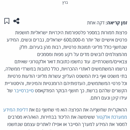
ברץ
שתפו ע
שמו
זמן קריאה:
דקה אחת
פרצות חמורות במספר פלטפורמות היכרויות ישראליות חושפות
פרטים אישיים של יותר מ-600,000 ישראלים, גברים ונשים. המידע
שנחשף כולל מליוני תמונות פרטיות, רבות מהן בעירום. חלק
מהמצולמים לובשים מדים על רקע מפות ומסמכים
צבאיים/משטרתיים. עוד נחשפו כתובות דואר אלקטרוני שאיתם
נרשמו המשתמשים לאתרי ההכרויות, כולל כתובות במשרדי ממשלה,
בתי משפט ואף בית המשפט העליון; עשרות מליוני הודעות פרטיות
וכל פרטי המשתמשים, העדפותיהם הרומנטיות והמיניות, והיסטוריית
הקשרים שלהם ברשת. כך חושף הבוקר הפודקאסט
סייברסייבר
של
עידו קינן ונעם רותם.
ההאקר/ית שחשף/ה את הפרצה הוא מי שחשף גם את
דליפת המידע
ממערכת אלקטור
ששימשה את הליכוד בבחירות. הוא/היא מסרבים
למסור את המידע למערך הסייבר או אפילו לאתרים עצמם שנחשפו