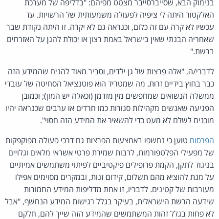
בנימוק הבא, שסייברסייבר מצטט מפיהם: "בדליפה של מערכת
האלקטור היתה לי ציפיה לפעולה משמעותית של הרשויות. עד
עכשיו לא קרה עם זה כלום, וכנראה גם לא יקרה. זו היתה נקודת שבר
שאחריה הבנתי שאין בישראל באמת רצון או יכולת להגן על האזרחים
ברשת."
לדברי/ה, "אלה פרצות של גן ילדים, וסביר מאוד להניח שהמידע הזה
כבר בחוץ בידיים זרות. מה שמטריד הוא פוטנציאל הסחיטה של עובדי
ממשלה הנשואים שמחפשים מין מזדמן (וכאלה יש המון); וכמובן
הפגיעה שאנשים מקהילות סגורות כמו חרדים או ערבים שכנראה יהיו
מוכנים לשלם לא מעט כדי להשאיר את המידע הזה חסוי".
הפרסום
טוען כי נחשפו באמצעות הפרצות גם דרכי פעולה מפוקפקות
של מפעילי הפלטפורמות, לרבות שמירת פרטי אשראי מלאים וגלויים
בניגוד לתקן, הקמת פרופילים פיקטיביים לפיתוי משתמשים אמיתיים
על מנת להוציא מהם תשלום, קידום זנות, ובמקרים מסוימים אפילו
מעורבות של קטינים. לדבריו, זו אחת מדליפות המידע החמורות
שידעה הרשת הישראלית, בעיקר בגלל רגישות המידע הנחשף, "אבל
לא פחות בגלל זהות המשתמשים שהמידע הזה שייך להם, חלקם