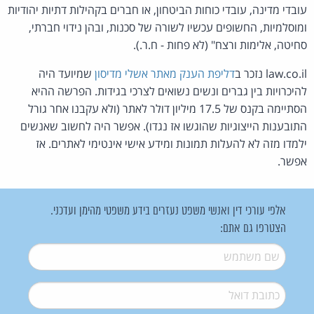
עובדי מדינה, עובדי כוחות הביטחון, או חברים בקהילות דתיות יהודיות
ומוסלמיות, החשופים עכשיו לשורה של סכנות, ובהן נידוי חברתי,
סחיטה, אלימות ורצח" (לא פחות - ח.ר.).
law.co.il נזכר ב
דליפת הענק מאתר אשלי מדיסון
שמיועד היה
להיכרויות בין גברים ונשים נשואים לצרכי בגידות. הפרשה ההיא
הסתיימה בקנס של 17.5 מיליון דולר לאתר (ולא עקבנו אחר גורל
התובענות הייצוגיות שהוגשו אז נגדו). אפשר היה לחשוב שאנשים
ילמדו מזה לא להעלות תמונות ומידע אישי אינטימי לאתרים. אז
אפשר.
אלפי עורכי דין ואנשי משפט נעזרים בידע משפטי מהימן ועדכני.
הצטרפו גם אתם:
שם משתמש
*
דואל
*