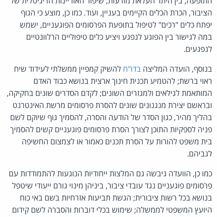
התופעה, בין היתר העלאת מודעות, שיפור האוריינות הדיגיטלית של
הציבור, הכרת הכלים הקיימים בעניין, ועוד. כמו כן, מוצע כי הגוף
יפתח כלים "רכים" לטיפול בתופעת הפרסומים הפוגעניים, ישמש
במה לגישור בין הפוגע לנפגע ויציע כלים טיפוליים הרלוונטיים
לנפגעים.
בנוסף, הועדה המליצה
בדו"ח
להשיק קמפיין ממשלתי לעידוד שיח
ראוי ברשת; להטמיע תכנית חינוך ארצית בנושא כבוד האדם
המותאמת לגילאים ולמגזרים השונים; לקדם הסדרים שונים בחקיקה,
ובראשם יצירת מנגנונים שונים להסרת פרסומים מרשת האינטרנט
בהליך מהיר, כגון הסדר של הודעה והסרה, להסמיך גוף שיוקם לשם
פניה לספקיות התוכן לצורך הסרת פרסומים פוגעניים קשים להסמיך
בית משפט להורות על הסרת תכנים כאמור או לצמצום החשיפה
לגביהם.
כמו כן, הוועדה גיבשה גם המלצות ייחודיות הנוגעות להתמודדות עם
פרסומים פוגעניים נגד עובדי ציבור, ביניהן מינוי גורם ייעודי שיטפל
בנושא בכל רשות ציבורית; הגשת תביעות אזרחיות בשם באי כוח
היועץ המשפטי לממשלה; שימוש בכלי דוברות והסברה לשם קידום