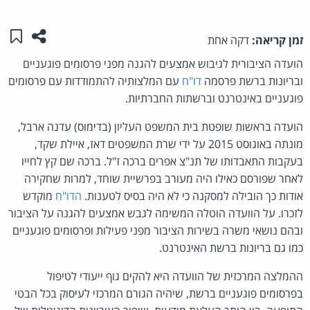
שתפו ע
שמו
זמן קריאה:
דקה אחת
הועדה הציבורית לגיבוש אמצעים להגנה מפני פרסומים פוגעניים
ובריונות ברשת פרסמה
דו"ח
עם המלצותיה להתמודדות עם פרסומים
פוגעניים באינטרנט וברשתות החברתיות.
הועדה בראשות שופטת בית המשפט העליון (בדימוס) עדנה ארבל,
מונתה באוגוסט 2015 על ידי שרת המשפטים דאז, איילת שקד,
בעקבות התאבדותו של תנ"צ אפרים ברכה ז"ל. ברכה שם קץ לחייו
לאחר שפורסם כאילו היה מעורב בפרשיית שוחד, למרות שחקירה
אודות כך הובילה למסקנה כי לא היה בסיס לטענות.
הדו"ח
מוקדש
לזכרו. על הוועדה הוטלה המשימה לגבש אמצעים להגנה על הציבור
ובהם נושאי משרה בשירות הציבור מפני פעילות ופרסומים פוגעניים
כמו גם בריונות ברשת האינטרנט.
ההמלצה המרכזית של הוועדה היא להקים גוף ייעודי לטיפול
בפרסומים פוגעניים ברשת, שיהיה הגורם המרכזי לעיסוק בכל הבטי