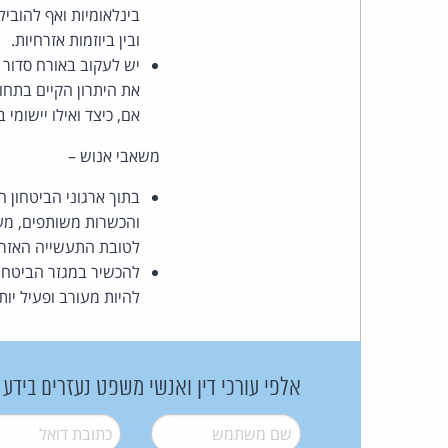
בינלאומיות ואף להוביל
ובין ביוזמות אזרחיות.
יש לעקוב באורח סדור
את היתרון הקיים בתחום
אם, כיצד ואילו יישומי
משאבי אנוש –
בתוך ארגוני הביטחון 
והכשרות משותפים, מעבר
לטובת התעשייה האזרח
להכשיר במגזר הביטחוני 
להיות מעורב ופעיל יו
אלפי עורכי דין ואנשי משפט נעזרים בידע
שם משתמש
*
דואל
*