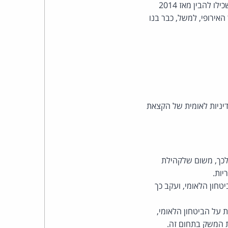
כהן
המחקר מתריע כי מדינות רבות ובהן גם המעצמות המובילות בעולם מבחינה טכנולוגית וכלכלית השכילו להבין מאז 2014
אירופי, למשל, כבר בנו
צדק
לצר
ברץ.
פועל
דיניות לאומית של הקצאת
מ־1996
 לכך, משום שלקהילת
ות.
טחון הלאומי, ועקב כך
 על הביטחון הלאומי,
ת המשק בתחום זה.