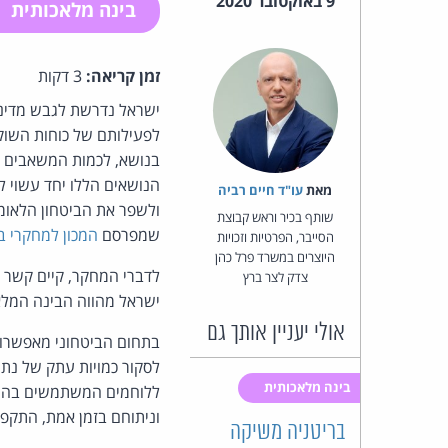
9 באוקטובר 2020
בינה מלאכותית
זמן קריאה:
3 דקות
ישראל נדרשת לגבש מדיני
לפעילותם של כוחות השוק
בנושא, לכמות המשאבים שת
הנושאים הללו יחד עשוי 
מאת‏
עו"ד חיים רביה
ולשפר את הביטחון הלאומ
שותף בכיר וראש קבוצת
שמפרסם
המכון למחקרי ביט
הסייבר, הפרטיות וזכויות
היוצרים במשרד פרל כהן
לדברי המחקר, קיים קשר הד
צדק לצר ברץ
ישראל מהווה הבינה המלא
אולי יעניין אותך גם
בתחום הביטחוני מאפשרות 
לסקור כמויות עתק של נתונ
בינה מלאכותית
ללוחמים המשתמשים בהן, 
וניתוחם בזמן אמת, התקפה
בריטניה משיקה