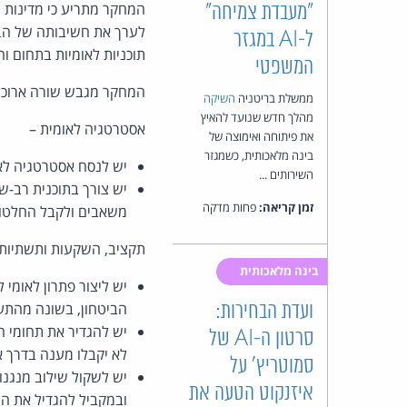
"מעבדת צמיחה"
לערך את חשיבותה של הבינ
ל‑AI במגזר
תוכניות לאומיות בתחום וה
המשפטי
המחקר מגבש שורה ארוכה 
ממשלת בריטניה
השיקה
מהלך חדש שנועד להאיץ
אסטרטגיה לאומית –
את פיתוחה ואימוצה של
בינה מלאכותית, כשמגזר
יש לנסח אסטרטגיה לאו
השירותים ...
יש צורך בתוכנית רב-ש
זמן קריאה:
פחות מדקה
משאבים ולקבל החלטות 
תקציב, השקעות ותשתיות 
בינה מלאכותית
יש ליצור פתרון לאומי
הביטחון, בשונה מהתע
ועדת הבחירות:
יש להגדיר את תחומי ה
סרטון ה-AI של
לא יקבלו מענה בדרך 
סמוטריץ' על
יש לשקול שילוב מנגנו
איזנקוט הטעה את
ובמקביל להגדיל את הה