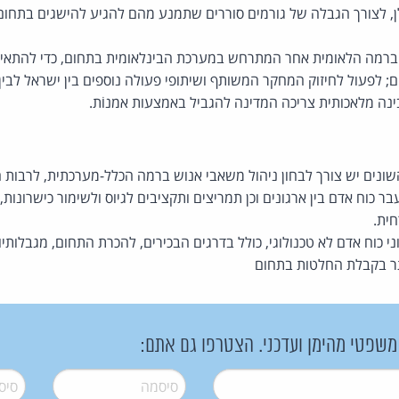
ן, לצורך הגבלה של גורמים סוררים שתמנע מהם להגיע להישגים בתחום, ב
 ברמה הלאומית אחר המתרחש במערכת הבינלאומית בתחום, כדי להתאים
; לפעול לחיזוק המחקר המשותף ושיתופי פעולה נוספים בין ישראל לבין 
 בינה מלאכותית צריכה המדינה להגביל באמצעות אמנוֹת.
השונים יש צורך לבחון ניהול משאבי אנוש ברמה הכלל-מערכתית, לרבות 
 כוח אדם בין ארגונים וכן תמריצים ותקציבים לגיוס ולשימור כישרונות,
ית.
כוח אדם לא טכנולוגי, כולל בדרגים הבכירים, להכרת התחום, מגבלותיו ויכ
תר בקבלת החלטות בתחום
 משפטי מהימן ועדכני. הצטרפו גם אתם:
סיסמה
*
סיסמה