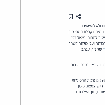
העומד
שתפו עמוד זה
שמור ב"תכנים שלי"
בראש
ם ולא להשאירו
קבוצת
 למהירות קבלת ההחלטות
כות לתחום. טיפול בכל
האינטרנט,
כלתה ועל יכולתה לשמר
" של לירן ענתבי,
הסייבר
וזכויות
מי בישראל בפרט ועבור
היוצרים
משל מערכות המסוגלות
של
יוק וצמצום סיכון
ונים, תוך הצלבתם
פרל