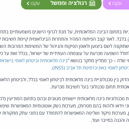
רגולציה וממשל
עקבו
עקבו
ות בתחום הבינה המלאכותית, על מנת לגרוף הישגים משמעותיים בתחו
 בלבד. לאור קצב הפיתוח המהיר והתחרות הבינלאומית קיימת חשיבות
וקצה לשם ביצוען ולאופן הפיקוח והניהול של המשימות המרובות השיי
לחולל השפעה מכרעת על עוצמתה העתידית של ישראל, בכלל זאת על כל
י שלה – כך ממליץ מחקר בנושא "
בינה מלאכותית וביטחון לאומי בישראל
חון לאומי באוניברסיטת תל אביב (INSS)
.
וק בין טכנולוגיית בינה מלאכותית לביטחון לאומי בכלל, ולביטחון הלאו
כותית תחום טכנולוגי בעל חשיבות מכרעת.
טכנולוגיות בינה מלאכותית יישומים מגוונים ובהם בתחום המודיעין (ל
י וידאו ולזהות בהם מטרות), מערכות נשק אוטונומיות המאפשרות שיפור ד
מערכות פיקוד ושליטה המאפשרות להתמודד עם נתוני עתק ממקורות ש
 והגנה בסייבר ועוד.