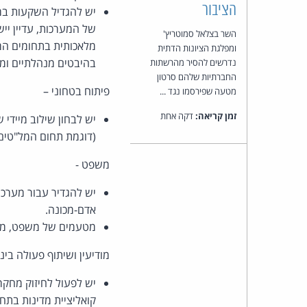
הציבור
יש להגדיל השקעות במ
של המערכות, עדיין יי
השר בצלאל סמוטריץ'
מלאכותית בתחומים המס
ומפלגת הציונות הדתית
בהיבטים מנהלתיים ומ
נדרשים להסיר מהרשתות
החברתיות שלהם סרטון
פיתוח בטחוני –
מטעה שפירסמו נגד ...
זמן קריאה:
דקה אחת
יש לבחון שילוב מיידי 
(דוגמת תחום המל"טים),
משפט -
יש להגדיר עבור מערכו
אדם-מכונה.
מטעמים של משפט, מוסר
מודיעין ושיתוף פעולה בינל
יש לפעול לחיזוק מחקר
קואליציית מדינות בתח