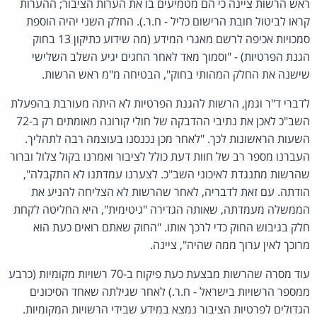
ראש הרשות ציינה כי הם מטמיעים בו את הערות הציבור; ההערות
קראו לביטול חובת הרישום כליל - ח.ר.). החלק השני יהיה הוספת
סמכויות אכיפה לרשם מאגרי המידע (מה שידוע כתיקון 13 בחוק
הגנת הפרטיות) - "וסמוך מאד לאחר החגים יגיע השלב השלישי
שישנה את החלק המהותי בחוק", הבטיחה מ"מ ראש הרשות.
לדברי ד"ר וגמן, הרשות להגנת הפרטיות לא היתה מעורבת בהפעלת
השב"כ לאכן את נתיבי ההדבקה של חולי קורונה מאומתים רק ב-72
השעות הראשונות לכך. "לאחר מכן נכנסנו בעוצמה רבה לתהליך.
העברנו מספר רב של חוות דעת כולל לציבור ואמרנו בקול צלול וברור
שהרשות מתנגדת לאיכוני השב"כ. לצערנו עמדתנו לא התקבלה",
הודתה. עם זאת לדבריה, לאחר שהרשות לא הצליחה להניע את
הממשלה מעמדתה, שאותה הגדירה "גיטימית", היא החליטה לקחת
חלק בגיבוש החוק כדי לרכך אותו. "החוק שאתם רואים כעת הוא
מרוכך לאין ערוך ממה שהיה", ציינה.
עוד מסרה שהרשות מבצעת כעת פיקוח ב-70 רשויות מקומיות (כרבע
ממספר הרשויות בישראל - ח.ר.) לאחר שגילתה שאחד הסיכונים
הגדולים לפרטיות הציבור נמצא במידע שבידי הרשויות המקומיות.