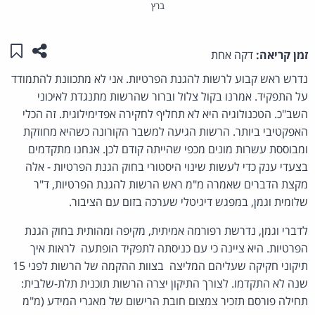
ברץ
שתפו ע
שמו
זמן קריאה:
דקה אחת
נדרש ראש קבוע לרשות להגנת הפרטיות. אני לא מתכוונת להתמודד
על התפקיד. אמרנו בקול צלול וברור שהרשות מתנגדת לאיכוני
השב"כ. הטכנולוגיה היא לא תחליף לחקירה אפדימילוגית. זה הכלי
האפקטיבי ביותר. הרשות הגיעה למשבר הקורונה כשהיא מחוזקת
ומבוססת עשרות מונים מכפי שהייתה קודם לכן. אנחנו מתקדמים
בצעדי ענק כדי לעשות שינוי היסטורי בחוק הגנת הפרטיות - אלה
מקצת הדברים שאמרה מ"מ ראש הרשות להגנת הפרטיות, ד"ר
שלומית וגמן, במפגש דיגיטלי שערכה בזום עם הציבור.
לדברי וגמן, נדרשת רפורמה אמיתית, מקיפה ומהותית בחוק הגנת
הפרטיות. היא ציינה כי עם כניסתה לתפקיד הופתעה לראות איך
תיקוני חקיקה שעליהם המליצה בצוות ההקמה של הרשות לפני 15
שנה לא התקדמו. לצורך התיקון יצרה הרשות תוכנית תלת-שלבית:
תחילה פורסם תזכיר צמצום חובת הרישום של מאגרי המידע (מ"מ