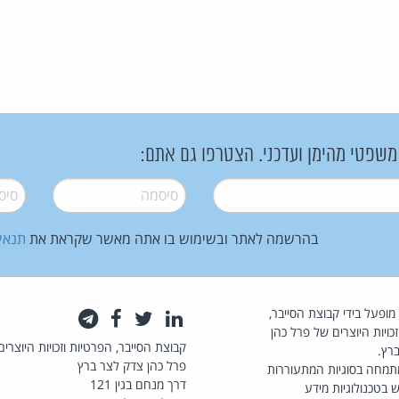
 משפטי מהימן ועדכני. הצטרפו גם אתם:
סיסמה
*
סיסמה
בהרשמה לאתר ובשימוש בו אתה מאשר שקראת את
תנאי
law.co.il מופעל בידי קבוצת הסייבר,
לינקדאין
טוויטר
פייסבוק
טלגרם
כויות היוצרים של פרל כהן
קבוצת הסייבר, הפרטיות וזכויות היוצרים
רץ.
פרל כהן צדק לצר ברץ
תמחה בסוגיות המתעוררות
דרך מנחם בגין 121
 בטכנולוגיות מידע