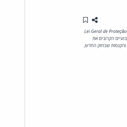
העומד
שתפו עמוד זה
שמור ב"תכנים שלי"
בראש
Lei Geral de Proteção
קבוצת
ועיים הקרובים את
ן והקנסות שבחוק החדש,
האינטרנט,
הסייבר
וזכויות
היוצרים
של
פרל