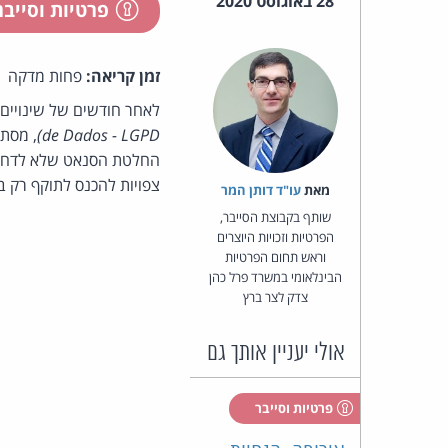
28 באוגוסט 2020
פרטיות וסייב
זמן קריאה:
פחות מדקה
לאחר חודשים של שינויים 
de Dados - LGPD)
,
מסתמן
החלטת הסנאט שלא לדחות
צפויות להכנס לתוקף רק באוגוסט 21
מאת‏
עו"ד דותן המר
שותף בקבוצת הסייבר,
הפרטיות וזכויות היוצרים
וראש תחום הפרטיות
הבינלאומי במשרד פרל כהן
צדק לצר ברץ
אולי יעניין אותך גם
פרטיות וסייבר