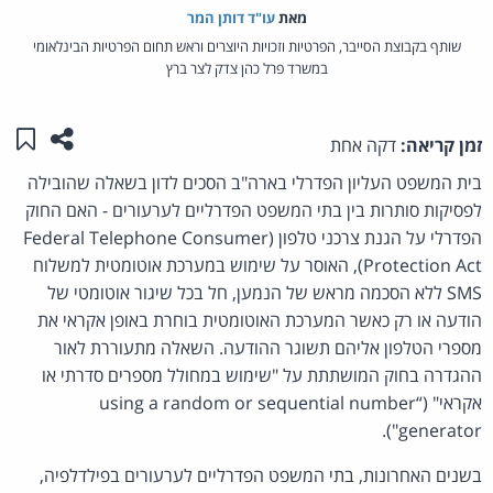
מאת‏
עו"ד דותן המר
שותף בקבוצת הסייבר, הפרטיות וזכויות היוצרים וראש תחום הפרטיות הבינלאומי
במשרד פרל כהן צדק לצר ברץ
שתפו ע
שמו
זמן קריאה:
דקה אחת
בית המשפט העליון הפדרלי בארה"ב הסכים לדון בשאלה שהובילה
לפסיקות סותרות בין בתי המשפט הפדרליים לערעורים - האם החוק
הפדרלי על הגנת צרכני טלפון (Federal Telephone Consumer
Protection Act), האוסר על שימוש במערכת אוטומטית למשלוח
SMS ללא הסכמה מראש של הנמען, חל בכל שיגור אוטומטי של
הודעה או רק כאשר המערכת האוטומטית בוחרת באופן אקראי את
מספרי הטלפון אליהם תשוגר ההודעה. השאלה מתעוררת לאור
ההגדרה בחוק המושתתת על "שימוש במחולל מספרים סדרתי או
אקראי" (“using a random or sequential number
generator").
בשנים האחרונות, בתי המשפט הפדרליים לערעורים בפילדלפיה,