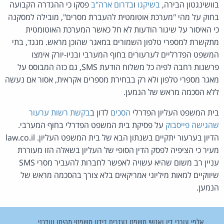
בוושינגטון הבירה,
בשיקגו
ו
בדרום ארה"ב
פסקו כי ההגדרה הקבועה
בחוק על מהי "מערכת אוטומטית להעברת מסרים", מובילה למסקנה
כי האיסור על שיגור הודעות לא חל כאשר המערכת האוטומטית
מתקשרת למספרי טלפון השמורים במאגר שהוכן מראש. מנגד, בתי
המשפט הפדרליים לערעורים בחוף המערבי ובניו-יורק אימצו
פרשנות רחבה לפיה כל משלוח הודעת SMS, גם כזה המבוסס על
מאגר מספרי טלפון ולא רק בבחירת מספרים אקראית, אסור אם נעשה
ללא הסכמה מראש של הנמען.
בית המשפט העליון הפדרלי
הסכים
לדון ב
בקשת רשות ערעור
שהגישה פייסבוק
על פסיקת בית המשפט הפדרלי בחוף המערבי.
הדיון בערעור יתקיים בשנתון הבא של בית המשפט העליון. law.co.il
מעיר כי הציפיה לפסק הדין הסופי של העליון בשאלה הזו מעוררת
עניין רב משום שהיא עשויה לאפשר לחברות להעביר מסרי SMS
שיווקיים למאות מיליוני אמריקאים בלא צורך בהסכמה מראש של
הנמען.
אלפי עורכי דין ואנשי משפט נעזרים בידע משפטי מהימן ועדכני.