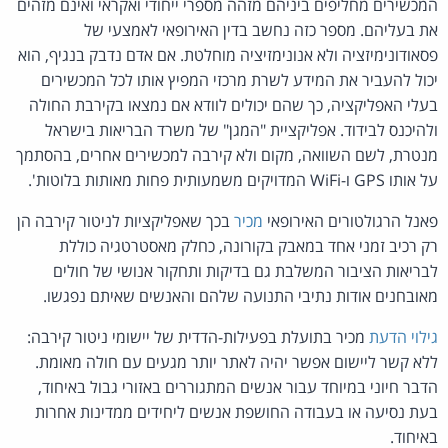
המכשירים מחליפים ביניהם מזהה מספרי ייחודי ואקראי ואינם מזהים
את בעליהם. מספר כזה נחשב בדין האירופאי לאמצעי של
פסאודונימיזציה ולא אנונימזיציה מוחלטת. אם אדם נדבק בנגיף, הוא
יכול להעביר את המידע לשרת מרכזי המפיץ אותו לכל המכשירים
בעלי האפליקציה, כך שהם יכולים לוודא אם נמצאו בקירבת החולה
ולהיכנס לבידוד. אפליקציית "המגן" של משרד הבריאות בישראל
מנטרת, לשם השוואה, מקום ולא קירבה למכשירים אחרים, בהסתמך
על אותו GPS ו-WiFi המדויקים משמעותית פחות מאותות בלוטות'.
פאנל הרגולטורים האירופאי
מכיר
בכך שאפליקציות לניטור קירבה הן
רק רכיב זמני אחד במאבק בקורונה, כחלק מאסטרטגיה כוללת
לבריאות הציבור המשלבת גם בדיקות ותחקור אנושי של חולים
מאובחנים אודות נתיבי התנועה שלהם והאנשים שאיתם נפגשו.
גילוי הדעת
מכיר בתועלת בפעילות-הדדית של יישומי ניטור קירבה:
ללא קשר ליישום אפשר יהיה לאתר יותר מגעים עם חולה מאומת.
הדבר חיוני במיוחד עבור אנשים המתגוררים באזורי גבול באיחוד,
בעת נסיעה או בעבודה החושפת אנשים ליחידים ממדינות אחרות
באיחוד.