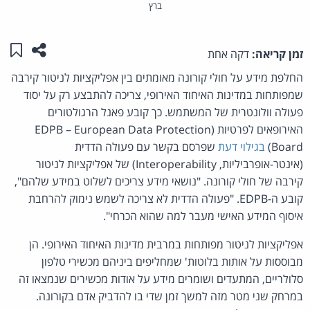
ברץ
שתפו ע
שמו
זמן קריאה:
דקה אחת
החלפת מידע על חולי קורונה מאומתים בין אפליקציות לניטור קירבה
שמפותחות במדינות האיחוד האירופי, צריכה להתבצע רק על יסוד
פעולה וולונטרית של המשתמש. כך קובע פאנל הרגולטורים
האירופאים לפרטיות (EDPB – European Data Protection
Board)
בגילוי דעת
שפרסם בקשר עם פעולה הדדית
(אינטר-אופרביליות, Interoperability) של אפליקציות לניטור
קירבה של חולי קורונה. "נושאי מידע צריכים לשלוט במידע שלהם",
קובע ה-EDPB. "פעולה הדדית לא צריכה לשמש נימוק להרחבת
איסוף המידע האישי מעבר למה שהוא הכרחי".
אפליקציות לניטור מפותחות במרבית מדינות האיחוד האירופי. הן
מבוססות על אותות בלוטות' שמחליפים ביניהם מכשירי טלפון
סלולריים, המתעדים ושומרים מידע על אודות מכשירים שנמצאו זה
במרחק שני מטר מזה למשך זמן שדי בו להדביק אדם בקורונה.