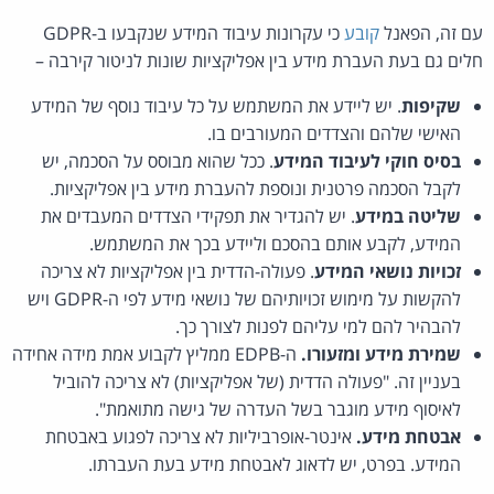
עם זה, הפאנל
קובע
כי עקרונות עיבוד המידע שנקבעו ב-GDPR
חלים גם בעת העברת מידע בין אפליקציות שונות לניטור קירבה –
שקיפות
. יש ליידע את המשתמש על כל עיבוד נוסף של המידע
האישי שלהם והצדדים המעורבים בו.
בסיס חוקי לעיבוד המידע
. ככל שהוא מבוסס על הסכמה, יש
לקבל הסכמה פרטנית ונוספת להעברת מידע בין אפליקציות.
שליטה במידע
. יש להגדיר את תפקידי הצדדים המעבדים את
המידע, לקבע אותם בהסכם וליידע בכך את המשתמש.
זכויות נושאי המידע
. פעולה-הדדית בין אפליקציות לא צריכה
להקשות על מימוש זכויותיהם של נושאי מידע לפי ה-GDPR ויש
להבהיר להם למי עליהם לפנות לצורך כך.
שמירת מידע ומזעורו.
ה-EDPB ממליץ לקבוע אמת מידה אחידה
בעניין זה. "פעולה הדדית (של אפליקציות) לא צריכה להוביל
לאיסוף מידע מוגבר בשל העדרה של גישה מתואמת".
אבטחת מידע.
אינטר-אופרביליות לא צריכה לפגוע באבטחת
המידע. בפרט, יש לדאוג לאבטחת מידע בעת העברתו.