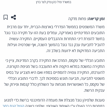
במשרד פרל כהן צדק לצר ברץ
שתפו ע
שמו
זמן קריאה:
פחות מדקה
משרד המשפטים בממשל הפדרלי בארצות-הברית, יחד עם מרבית
התובעים המדינתיים באמריקה, עמלים בעת הזו על חקירה נגד גוגל
בחשד להפרת דיני התחרות וההגבלים העסקיים. החקירה עשויה
להוביל לתביעת ענק נגד גוגל בהמשך השנה, אף שפרטיה ועילות
התביעה המדויקות לא ידועות בשלב זה.
התובע הכללי של טקסס, המרכז את החקירה בקרב המדינות, ציין כי
החקירה נמשכת במלוא היקפה ולא התעכבה בשל מגיפת הקורונה.
להערכתו, החקירה צפויה להסתיים בסתיו ואם היא תצביע על בסיס
משפטי לתביעה, תביעה תוגש בסמיכות לכך. לדברי התובע הכללי
של טקסס, כל האפשרויות מונחות על השולחן כולל קנסות ופירוק של
ענקית הרשת.
טענות שלפיהן גוגל מנצלת את מעמדה הדומיננטי ברשת כדי לפגוע
בתחרות כבר הועלו ע"י האיחוד האירופי, שלפני כשנה
הטיל קנס בסך