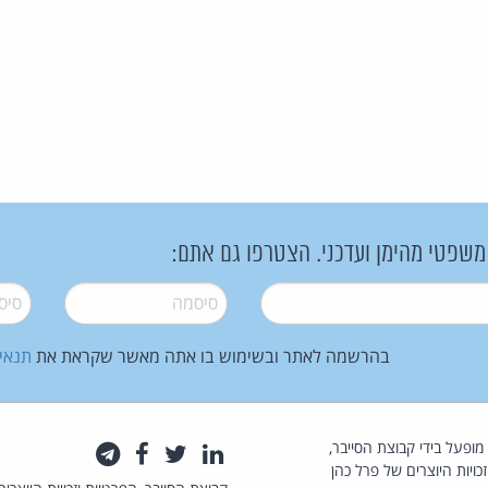
 משפטי מהימן ועדכני. הצטרפו גם אתם:
סיסמה
*
סיסמה
בהרשמה לאתר ובשימוש בו אתה מאשר שקראת את
תנאי
law.co.il מופעל בידי קבוצת הסייבר,
לינקדאין
טוויטר
פייסבוק
טלגרם
כויות היוצרים של פרל כהן