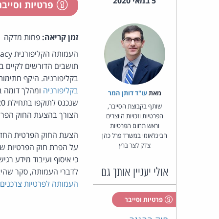
5 במאי 2020
פרטיות וסייב
זמן קריאה:
פחות מדקה
תושבים הדורשים לקיים ב
בקליפורניה. היקף חתימות
בקליפורניה
מאת‏
עו"ד דותן המר
שותף בקבוצת הסייבר,
הצורך בהצעת החוק הפרטית
הפרטיות וזכויות היוצרים
וראש תחום הפרטיות
הבינלאומי במשרד פרל כהן
צדק לצר ברץ
כי איסוף ועיבוד מידע רגי
אולי יעניין אותך גם
לדברי העמותה, סקר שהיא ערכה מלמד שכמעט 90% מתושבי 
העמותה לפרטיות צרכנים 
פרטיות וסייבר