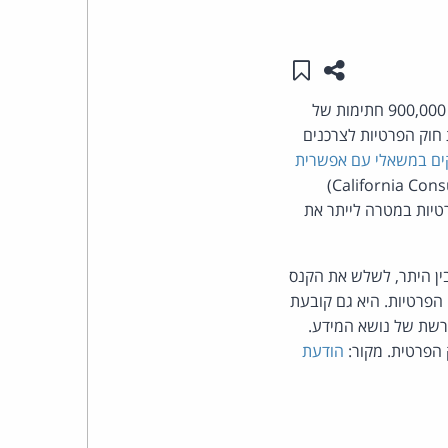
העומד
שתפו עמוד זה
שמור ב"תכנים שלי"
בראש
העמותה הקליפורנית Californians for Consumer Privacy הגישה לאחרונה לרשויות המדינה 900,000 חתימות של
קבוצת
חוק הפרטיות לצרכנים
ים במשאלי עם אפשרית
האינטרנט,
ומהלך דומה בשנת 2018 הוביל לחקיקת חוקי הפרטיות לצרכנים (California Consumer Privacy Act)
 את חוק הפרטיות במטרה לייתר את
הסייבר
וזכויות
ה California Privacy Rights Act. היא נועדה, בין היתר, לשלש את הקנס
יפת חוק הפרטיות. היא גם קובעת
היוצרים
פורשת של נושא המידע.
הודעת
של
פרל