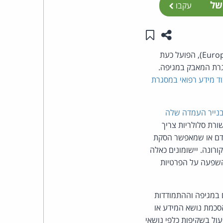
של
עקבו
העומד
שתפו עמוד זה
שמור ב"תכנים שלי"
בראש
פאנל הרגולטורים לפרטיות של מדינות האיחוד האירופי (European Data Protection Board - EDPB), הפועל כעת
קבוצת
גרת המאבק במגיפה.
ד מידע רפואי במסגרת
האינטרנט,
 בנייר העמדה שלה
הסייבר
רת סלולריות צריך
וזכויות
האדם או שמאפשר הסקת
רונה. יישומונים כאלה
היוצרים
ת ה-GDPR. ;עליהם לערוך תסקיר השפעה על הפרטיות
של
ישום הוראות ה-GDPR במחקרים הקשורים במגיפה וההתמודדות
פרל
G. הבסיס החוקי עשוי להיות הסכמת נושא המידע או
עול בשקיפות כלפי נושאי