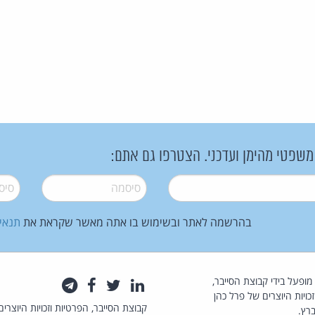
 משפטי מהימן ועדכני. הצטרפו גם אתם:
סיסמה
*
סיסמה
בהרשמה לאתר ובשימוש בו אתה מאשר שקראת את
תנאי
law.co.il מופעל בידי קבוצת הסייבר,
לינקדאין
טוויטר
פייסבוק
טלגרם
כויות היוצרים של פרל כהן
קבוצת הסייבר, הפרטיות וזכויות היוצרים
רץ.