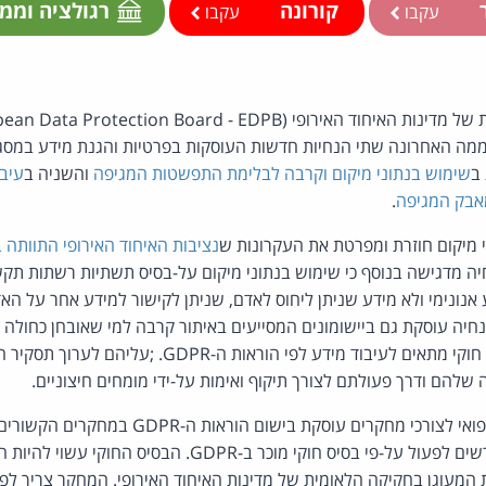
ר
קורונה
רגולציה וממ
עקבו
עקבו
ממה האחרונה שתי הנחיות חדשות העוסקות בפרטיות והגנת מידע במס
ב
שימוש בנתוני מיקום וקרבה לבלימת התפשטות המגיפה
והשניה ב
עיבו
אבק המגיפה
.
 מיקום חוזרת ומפרטת את העקרונות ש
נציבות האיחוד האירופי התוותה
ה מדגישה בנוסף כי שימוש בנתוני מיקום על-בסיס תשתיות רשתות תקשו
אנונימי ולא מידע שניתן ליחוס לאדם, שניתן לקישור למידע אחר על 
חיה עוסקת גם ביישומונים המסייעים באיתור קרבה למי שאובחן כחולה קו
צריכים לפעול על-פי בסיס חוקי מתאים לעיבוד מידע לפי הוראו
שלהם ודרך פעולתם לצורך תיקוף ואימות על-ידי מומחים חיצוניים.
ההנחיה על עיבוד מידע רפואי לצורכי מחקרים עוסקת ב
איתה. גם עורכי מחקר נדרשים לפעול על-פי בסיס חוקי מוכר ב-DPR
ת המעוגן בחקיקה הלאומית של מדינות האיחוד האירופי. המחקר צריך לפ