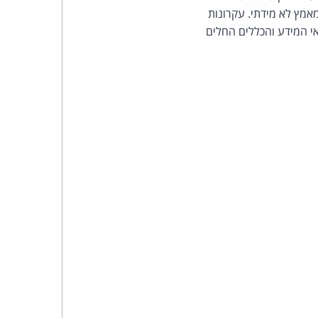
כהן
אמץ לא מידתי. עקרונות
אי המידע והכללים החלים
צדק
לצר
ברץ.
פועל
מ־1996