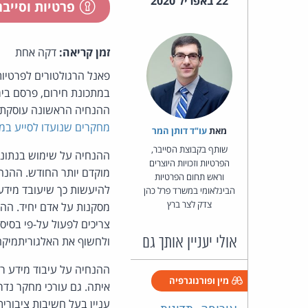
22 באפריל 2020
פרטיות וסייב
זמן קריאה:
דקה אחת
במתכונת חירום, פרסם בי
ההנחיה הראשונה עוסקת 
מחקרים שנועדו לסייע במ
מאת‏
עו"ד דותן המר
שותף בקבוצת הסייבר,
ההנחיה על שימוש בנתוני
הפרטיות וזכויות היוצרים
מוקדם יותר החודש. ההנחי
וראש תחום הפרטיות
להיעשות כך שיעובד מידע 
הבינלאומי במשרד פרל כהן
צדק לצר ברץ
מסקנות על אדם יחיד. ההנ
אולי יעניין אותך גם
ולחשוף את האלגוריתמיקה 
מין ופורנוגרפיה
עניין בעל חשיבות ציבורי