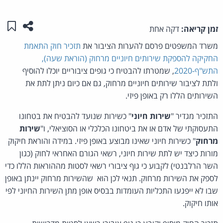
שתפו ע
שמו
זמן קריאה:
דקה אחת
משרד המשפטים פרסם להערות הציבור את
תזכיר חוק התאמת
החקיקה להספקת שירותים חיוניים מרחוק (הוראת שעה),
התש"ף-2020
, שמטרתו להבטיח כי גופים ציבוריים יוכלו להוסיף
ולתת לציבור שירותים חיוניים מרחוק, גם אם כיום ניתן לתת את
השירותים הללו רק באופן פיזי.
התזכיר מגדיר "
שירות חיוני
" כשירות שנועד להבטיח את בטחונו
התעסוקתי של אדם או את ביטחונו הכלכלי או הסוציאלי, ו"
שירות
מרחוק
" כשירות חיוני שאינו מבוצע באופן פיזי. במידה והוראת חיקוק
מורות כיצד יש לתת שירות חיוני, רשאי הגורם האחראי לחוק (כגון
השר הרלבנטי) לקבוע כי גוף ציבורי רשאי לסטות מההוראות הללו כדי
לספק את השירות מרחוק. תנאי לכן הוא שהשירות מרחוק יינתן באופן
שבו לא ייפגעו התכליות העומדות בבסיס אופן מתן השירות החיוני לפי
אותו חיקוק.