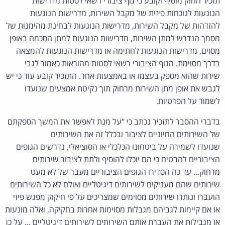
תזכיר החוק מוסיף וקובע כי גוף ציבורי רשאי לסטות מדרישות
הנוגעות לנוכחות פיזית של מקבל השירות, מדרישות הנוגעות
להזדהות של מקבל השירות, מדרישות הנוגעות לבחינת מהימנות של
מסמך הנדרש למתן השירות, מדרישות הנוגעות למתן הסכמה באופן
מסוים, מדרישות הנוגעות לחתימה או מדרישות הנוגעות להמצאה
בדרך מסוימת. הגוף הציבורי רשאי לסטות מהוראות כאמור לגבי
שירות שהוא מספק בעצמו או באמצעות אחר. התזכיר קובע עוד כי יש
לגבש את אופן מתן השירות מרחוק תוך נקיטת אמצעים שנועדו
לשמור על הפרטיות.
בדברי ההסבר לתזכיר נכתב כי "על מנת לאפשר את המשך הספקתם
של השירותים החיוניים לציבור ובכלל זה את השירותים
שנועדו לשמירה על ביטחונו הכלכלי או הסוציאלי, נדרשים הגופים
הציבוריים להבטיח כי הם יוכלו להוסיף ולתת לציבור שירותים
מרחוק... עד כה הסדירו הגופים הציבוריים מעבר של לא מעט
שירותים שהם מעניקים לשירותים דיגיטליים ואולם לא כל השירותים
הועברו ונותרו שירותים מסוימים שמצריכים על פי חיקוק מפגש פיזי
או אם קיימות לגביהם מגבלות מסוימות אחרות בחקיקה, ואלה מונעות
או מגבילות את העברת אותם השירותים לשירותים דיגיטליים ... על כן