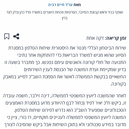
מאת‏
עו"ד חיים רביה
שותף בכיר וראש קבוצת הסייבר, הפרטיות וזכויות היוצרים במשרד פרל כהן צדק לצר
ברץ
שתפו ע
שמו
זמן קריאה:
דקה אחת
שירות הביטחון הכללי מנטר את היסטורית שיחות הטלפון במסגרת
הסיוע שהוא מגיש למשרד הבריאות כדי להתחקות אחר נתיבי
התנועה של חולי קורונה והאנשים עימם נפגשו. כך מתברר בשעה זו
בדיון שמקיימת ועדת המשנה של הכנסת לענין השירותים
החשאיים בבקשת הממשלה לאשר את הסמכת השב"כ לסייע במאבק
בקורונה.
לאחר שהמשנה ליועץ המשפטי לממשלה, דינה זילבר, חשפה עובדה
זו, ביקש ח"כ יאיר לפיד (כחול לבן) להיוודע מדוע במסגרת האמצעים
הטכנולוגיים שמפעיל השב"כ הוא נדרש לפירוט שיחות הטלפון.
המשנה ליועץ המשפטי לממשלה לעניינים חוקתיים, רז נזרי, ציין כי
מדובר במידע טכנולוגי ולא בתוכן השיחות אבל ביקש שהסיבה לצורך