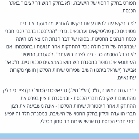
תפורט בחלק החסוי של הישיבה, ולא בחלק המשודר לציבור באתר
הכנסת.
לפיד ביקש עוד להיוודע אם ביקשו להחריג מהמעקב ציבורים
מסוימים כגון פוליטיקאים ועתונאים. נזרי: "התלבטנו בדבר לגבי חברי
כנסת הנהנים מחסינות. בסופו של דבר הנחת המוצא לנו היתה
שבמקרה של ח"כ חולה נוכל להתחקות אחר תנועותיו בהסכמתו. אם
לא נקבל הסכמה כזו - דיה לצרה בשעתה". לטענתו, החיסיון
העיתונאי אינו מופר במסגרת השימוש באמצעים טכנולוגיים. ח"כ אלי
אבישר (ישראל ביתנו) השיב שפירוט שיחות הטלפון חושף מקורות
עתונאיים.
יו"ר ועדת המשנה, ח"כ (רא"ל מיל.) גבי אשכנזי (כחול לבן) ציין כי חלק
מהתשובות שקיבלו חברי הכנסת - ובמסגרת זו ציין בפרט את
ההתחקות אחר היסטורית שיחות הטלפון - אינה משביעה את רצון
חברי הוועדה ותידון בחלק החסוי של הישיבה. במסגרת חלק זה יופיעו
בפני חברי הכנסת גם אנשי שירות הביטחון הכללי.