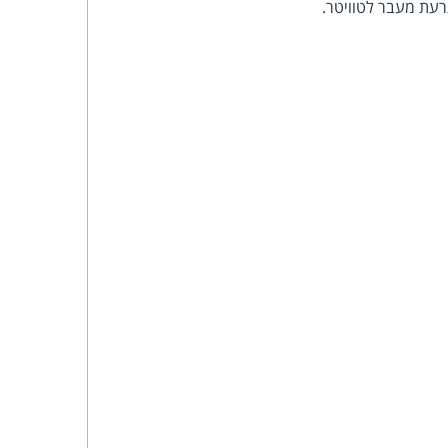
רעת מעבר לטוויטר.
כהן
צדק
לצר
ברץ.
פועל
מ־1996