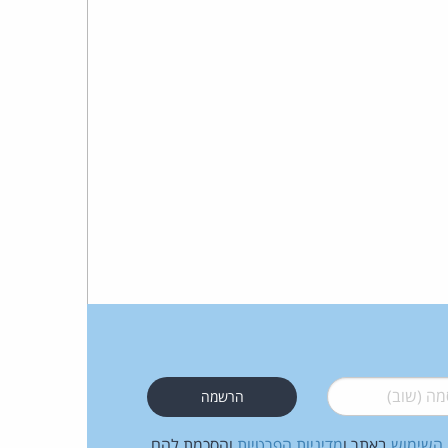
 (שוב)
*
 השימוש
באתר ו
מדיניות הפרטיות
והסכמת להם.