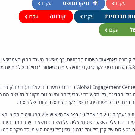
מיקרוסופט
עקבו
עקבו
ות חברתיות
קורונה
עקבו
עקבו
של
עקבו
על קורונה באמצעות רשתות חברתיות. כך מאשים משרד החוץ האמריקאי.
אמרה ביום חמישי, 5.3.2020 בעדות בפני הקונגרס, כי רוסיה עומדת מאחורי "נחילים של דמו
לאה גבריאל, מתמחה ב-Global Engagement Center (המרכז למעורבות עו
בידי המדינה, כלי תקשורת שבבעלותה וחשבונות מקוונים מזויפים הם חל
ברחבי תבל מפוחדים, בניסיון לקדם את סדר היום" של רוסיה.
מחקר של המרכז למעורבות שנערך בין 20 בינואר ל-10 בפרו
ופים הם בעלי השפעה פוטנציאלית על השיח בנושא ברשתות חברתיות. ב
 בפעילות של קרן ביל ומלינדה גייטס (ביל גייטס הוא מייסד מיקרוסופט