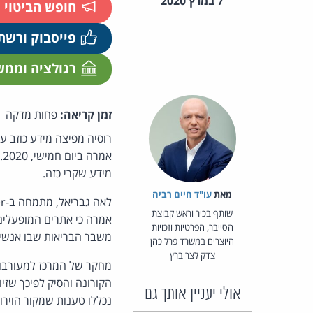
7 במרץ 2020
חופש הביטוי
פייסבוק ורשת
רגולציה וממ
זמן קריאה:
פחות מדקה
רוסיה מפיצה מידע כוזב 
מידע שקרי כזה.
מאת‏
עו"ד חיים רביה
שותף בכיר וראש קבוצת
אמרה כי אתרים המופעלים 
הסייבר, הפרטיות וזכויות
משבר הבריאות שבו אנשים 
היוצרים במשרד פרל כהן
צדק לצר ברץ
הקורונה והסיק לפיכך שזי
אולי יעניין אותך גם
נכללו טענות שמקור הוירוס