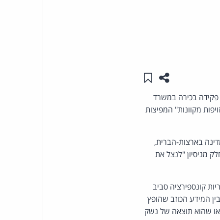
העומד
בראש
קבוצת
שתפו עמוד זה
שמור ב"תכנים שלי"
האינטרנט,
 פקידה בכירה במשרד
יות מזויפות מקוונות" המפיצות
הסייבר
וזכויות
למית) במחלקת המדינה בארצות-הברית,
ק מניסיון "לנצל את
היוצרים
של
אר מצא ש-7% מהטוויטים הפיצו תאוריות קונספירציה סביב
ין המידע הכוזב שהופץ
פרל
) או שהוא תוצאה של נשק