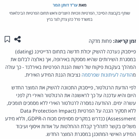
מאת‏
עו"ד דותן המר
שותף בקבוצת הסייבר, הפרטיות וזכויות היוצרים וראש תחום הפרטיות הבינלאומי
במשרד פרל כהן צדק לצר ברץ
שתפו ע
שמו
זמן קריאה:
פחות מדקה
פייסבוק נערכה להשיק יכולת חדשה בתחום הדייטינג (dating)
במסגרת השירותים שהיא מספקת באירופה, אך נאלצה לבלום את
המהלך בעקבות פיקוח של רשות הגנת הפרטיות באירלנד - כך עולה
מ
הודעה לעיתונות שפרסמה
נציבות הגנת המידע האירית.
לפי הודעת הרגולטור, פייסבוק התכוונה להשיק את המוצר החדש
היום והיא עדכנה על כך לראשונה את הרגולטור האירי רק לפני
עשרה ימים. ההודעה נמסרה לרגולטור האירי ללא מסמכים תומכים,
ללא תסקיר הגנה על הפרטיות (Data Protection Impact
Assessment) כנדרש במקרים מסוימים מכוח ה-GDPR, וללא מידע
משלים בקשר לתהליך קבלת ההחלטות על אודות איסוף ועיבוד
המידע האישי המתוכנן במסגרת המוצר החדש.