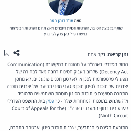
מאת‏
עו"ד דותן המר
שותף בקבוצת הסייבר, הפרטיות וזכויות היוצרים וראש תחום הפרטיות הבינלאומי
במשרד פרל כהן צדק לצר ברץ
שתפו ע
שמו
זמן קריאה:
דקה אחת
החוק הפדרלי בארה"ב על מהוגנות בתקשורת (Communication
Decency Act) שלרוב מעניק חסינות רחבה מאד לבחירה של
מפעילי פלטפורמות לסנן או לא לסנן תכנים פוגעניים, לא מחסן
יצרנית של תוכנה לסינון תוכן פוגעני מפני תביעה של יצרנית תוכנה
מתחרה הטוענת כי תוכנת הסינון חוסמת משתמשים מלהוריד
ולהשתמש בתוכנות המתחרות שלה - כך
פסק
בית המשפט הפדרלי
לערעורים בחוף המערבי בארה"ב (Court of Appeals for the
Ninth Circuit).
התובעת הלינה כי הנתבעת, יצרנית תוכנת סינון ואבטחה מתחרה,