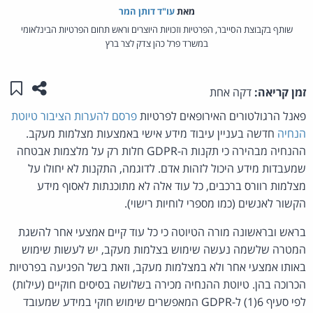
מאת‏
עו"ד דותן המר
שותף בקבוצת הסייבר, הפרטיות וזכויות היוצרים וראש תחום הפרטיות הבינלאומי
במשרד פרל כהן צדק לצר ברץ
שתפו ע
שמו
זמן קריאה:
דקה אחת
פאנל הרגולטורים האירופאים לפרטיות
פרסם להערות הציבור טיוטת
הנחיה
חדשה בעניין עיבוד מידע אישי באמצעות מצלמות מעקב.
ההנחיה מבהירה כי תקנות ה-GDPR חלות רק על מלצמות אבטחה
שמעבדות מידע היכול לזהות אדם. לדוגמה, התקנות לא יחולו על
מצלמות רוורס ברכבים, כל עוד אלה לא מתוכנתות לאסוף מידע
הקשור לאנשים (כמו מספרי לוחיות רישוי).
בראש ובראשונה מורה הטיוטה כי כל עוד קיים אמצעי אחר להשגת
המטרה שלשמה נעשה שימוש בצלמות מעקב, יש לעשות שימוש
באותו אמצעי אחר ולא במצלמות מעקב, וזאת בשל הפגיעה בפרטיות
הכרוכה בהן. טיוטת ההנחיה מכירה בשלושה בסיסים חוקיים (עילות)
לפי סעיף 6(1) ל-GDPR המאפשרים שימוש חוקי במידע שמעובד