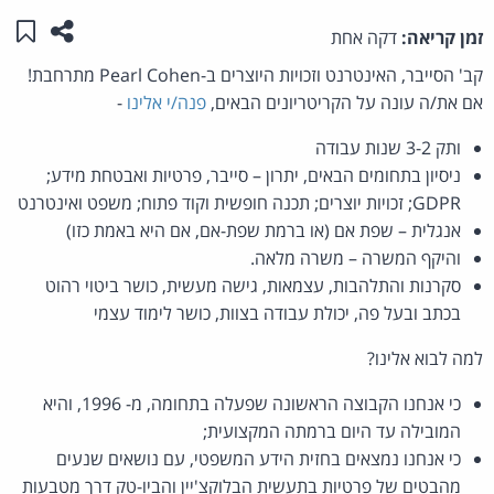
שתפו ע
שמו
זמן קריאה:
דקה אחת
קב' הסייבר, האינטרנט וזכויות היוצרים ב-Pearl Cohen מתרחבת!
אם את/ה עונה על הקריטריונים הבאים,
פנה/י אלינו
-
ותק 3-2 שנות עבודה
ניסיון בתחומים הבאים, יתרון – סייבר, פרטיות ואבטחת מידע;
GDPR; זכויות יוצרים; תכנה חופשית וקוד פתוח; משפט ואינטרנט
אנגלית – שפת אם (או ברמת שפת-אם, אם היא באמת כזו)
והיקף המשרה – משרה מלאה.
סקרנות והתלהבות, עצמאות, גישה מעשית, כושר ביטוי רהוט
בכתב ובעל פה, יכולת עבודה בצוות, כושר לימוד עצמי
למה לבוא אלינו?
כי אנחנו הקבוצה הראשונה שפעלה בתחומה, מ- 1996, והיא
המובילה עד היום ברמתה המקצועית;
כי אנחנו נמצאים בחזית הידע המשפטי, עם נושאים שנעים
מהבטים של פרטיות בתעשית הבלוקצ'יין והביו-טק דרך מטבעות