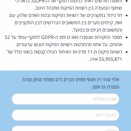
תשעה חודשים לאחר כניסתו לתוקף של ה-GDPR, נראה כי
שיתוף הפעולה בין רשויות הפיקוח מתנהל היטב.
חל גידול בתקציבים של רשויות הפיקוח ובכוח האדם שלהן. עם
זאת, קיימים פערים בין המשאבים הנדרשים לבין התקציבים
והמשאבים הניתנים בפועל.
מספר החקירות שנסגרו מאז כניסת ה-GDPR לתוקף עומד על 52
אחוזים. על אחוז מהחלטות רשויות הפיקוח הוגשו ערעורים.
רשויות פיקוח מ-11 מדיניות האיחוד הטילו קנסות בשווי כולל של
55,955,871 אירו.
אלפי עורכי דין ואנשי משפט נעזרים בידע משפטי מהימן ועדכני.
הצטרפו גם אתם:
שם משתמש
*
דואל
*
סיסמה
*