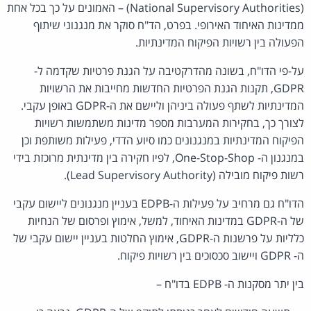
(National Supervisory Authorities) – האמונים על כך בכל אחת
ממדינות האיחוד האירופי. בפרט, הד"ח סוקר את מנגנוני שיתוף
הפעולה בין רשויות הפיקוח המדינתיות.
על-פי הדו"ח, בשונה מהדרקטיבה על הגנת פרטיות שקדמה ל-
GDPR, תקנות הגנת הפרטיות החדשות מחייבות את הרשויות
המדינתיות לשתף פעולה ביניהן וליישם את ה-GDPR באופן עקבי.
לצורך כך, בחקירות המערבות מספר מדינות משתמשות רשויות
הפיקוח המדינתיות במנגנונים כמו סיוע הדדי, פעילות משותפת וכן
במנגנון ה- One-Stop-Shop, לפיו חקירה בין מדינתית מרוכזת בידי
רשות פיקוח מובילה (Lead Supervisory Authority).
הדו"ח גם מרחיב על פעילות ה-EDPB בעניין מנגנונים ליישום עקבי
של ה-GDPR במדינות האיחוד, למשל, אימוץ ופרסום של הנחיות
כלליות על פרשנות ה-GDPR, אימוץ החלטות בעניין יישום עקבי של
ה- GDPR ויישוב סכסוכים בין רשויות פיקוח.
בין יתר מסקנות ה- EDPB בדו"ח –