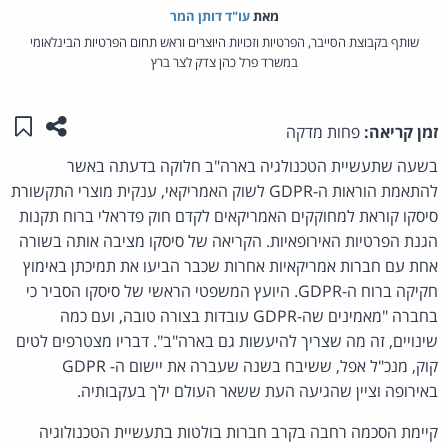
מאת‏
עו"ד דותן המר
שותף בקבוצת הסייבר, הפרטיות וזכויות היוצרים וראש תחום הפרטיות הבינלאומי
במשרד פרל כהן צדק לצר ברץ
שתפו ע
שמו
זמן קריאה:
פחות מדקה
בשעה שתעשיית הטכנולגיה בארה"ב חלוקה בדעתה באשר
להתאמת הוראות ה-GDPR לשוק האמריקאי, ענקית מוצרי התקשורת
סיסקו קוראת למחוקקים האמריקאים לקדם חוק פדראלי ברוח תקנות
הגנת הפרטיות האירופאיות. הקריאה של סיסקו מציבה אותה בשורה
אחת עם חברות אמריקאיות אחרות שכבר הביעו את תמיכתן באימוץ
חקיקה ברוח ה-GDPR. היועץ המשפטי הראשי של סיסקו הסביר כי
בחברה "מאמינים שה-GDPR עובדות בצורה טובה, ועם כמה
שינויים, זה מה שצריך להיעשות גם בארה"ב". דבריו מצטרפים לטים
קוק, מנכ"ל אפל, ששיבח בשנה שעברה את יישום ה- GDPR
באירופה וציין שהגיעה העת ששאר העולם ילך בעקבותיה.
קיימת הסכמה רחבה בקרב חברות בולטות בתעשיית הטכנולוגיה