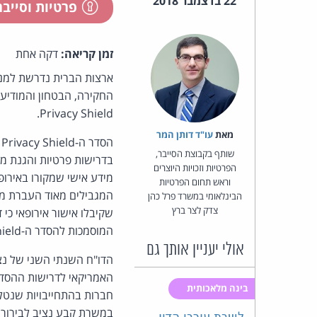
22 בדצמבר 2018
פרטיות וסייב
זמן קריאה:
דקה אחת
ארצות הברית נדרשת למנות
החקירה, הבטחון והמודיעי
Privacy Shield.
מאת‏
עו"ד דותן המר
הסדר ה-Privacy Shield ש
שותף בקבוצת הסייבר,
בדרישות פרטיות והגנת מי
הפרטיות וזכויות היוצרים
מידע אישי שמקורו באירופ
וראש תחום הפרטיות
המגבילים מאוד העברת מיד
הבינלאומי במשרד פרל כהן
צדק לצר ברץ
שקיבלו אישור אירופאי כי
המוסמכות להסדר ה-Privacy Shield נחשבות אף הן יעד מורשה להעברת מידע שמקורו במדינות האיחוד האירופי.
אולי יעניין אותך גם
הדו"ח השנתי השני של נצי
האמריקאי לדרישות ההסדר
בינה מלאכותית