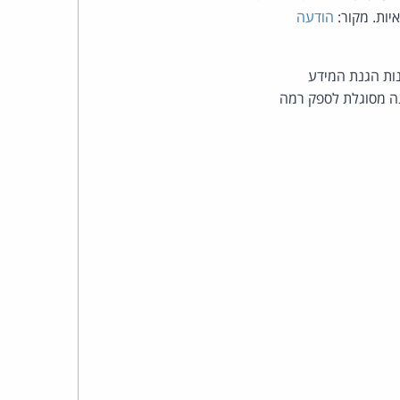
כהן
יות. מקור:
הודעה
צדק
קנות הגנת המידע
לצר
נה מסוגלת לספק רמה
ברץ.
פועל
מ־1996