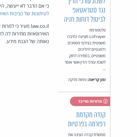
לשכת עורכי הדין
כי אם הדבר לא ייעשה, הי
נגד סטראטאפ
לעיתונות של נציבות האיחו
לביטול דוחות חניה
law.co.il מעיר כ
פלטפורמת
האירופאיות מתירות לה ל
LoFrayer מציעה כתיבה
נאותה של הגנת מידע.
משפטית בצירוף מסמכים
רלוונטיים להליכים
משפטיים, בסתירה לחוק
לשכת עורכי הדין אשר אוסר
...
זמן קריאה:
פחות מדקה
פרטיות וסייבר
קנדה מקדמת
רפורמה בפרטיות
ממשלת קנדה הציגה את