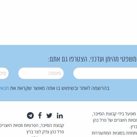
 משפטי מהימן ועדכני. הצטרפו גם אתם:
סיסמה
*
סיסמה
בהרשמה לאתר ובשימוש בו אתה מאשר שקראת את
תנאי
law.co.il מופעל בידי קבוצת הסייבר,
לינקדאין
טוויטר
פייסבוק
טלגרם
כויות היוצרים של פרל כהן
קבוצת הסייבר, הפרטיות וזכויות היוצרים
רץ.
פרל כהן צדק לצר ברץ
תמחה בסוגיות המתעוררות