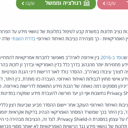
ר
רגולציה וממשל
עקבו
עקבו
 נציב תלונות במשרת קבע לטיפול בתלונות של נושאי מידע על הפרות פ
ן האמריקאיות - כך מצהירה נציבות האיחוד האירופי
בדו"ח השנתי
שלה על
נוסד ב-2016
בין אירופה לארה"ב מאפשר לחברות אמריקאיות להתחייב ב
דע מחמירות יותר מהנהוג בדרך כלל בדין האמריקאי ובדרך זן לזכות בה
ה לצורך עיבודו בארה"ב. ההסדר נולד לאור דרישות דיני הגנת הפרטיות 
ע אישי מחוץ לגבולות האיחוד האירופי. העברה כזו מותרת, בין היתר, ל
 דיניהן מספקים רמה נאותה של הגנת מידע התואמת לדרישות באירופה. ח
בות האיחוד האירופי העוקב אחר יישום ההסדר מביע שביעות רצון כלל
, בין היתר בכך שמשרד המסחר האמריקאי הנהיג בדיקות אקראיות יזומו
חברות בהתחייבויות שנטלו על עצמן במסגרת ה-Privacy Shield. לצ