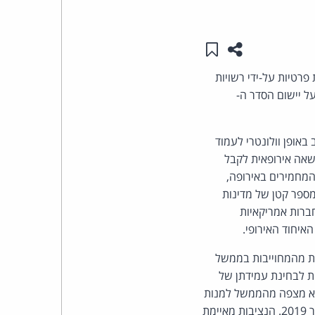
העומד
שתפו עמוד זה
שמור ב"תכנים שלי"
בראש
רטיות על-ידי רשויות
קבוצת
 יישום הסדר ה-
האינטרנט,
אופן וולונטרי לעמוד
רשאה אירופאית לקבל
הסייבר
המחמירים באירופה,
וזכויות
מספר קטן של מדינות
ברות אמריקאיות
היוצרים
של
ית מהמחוייבות בממשל
ת לבחינת עמידתן של
פרל
ד זה, הנציבות מבהירה כי היא מצפה מהממשל למנות
במשרת קבע נציב לבירור תלונות של נושאי מידע נגד הרשויות האמריקאיות לא יאוחר מסוף פברואר 2019. הנציבות מאיימת