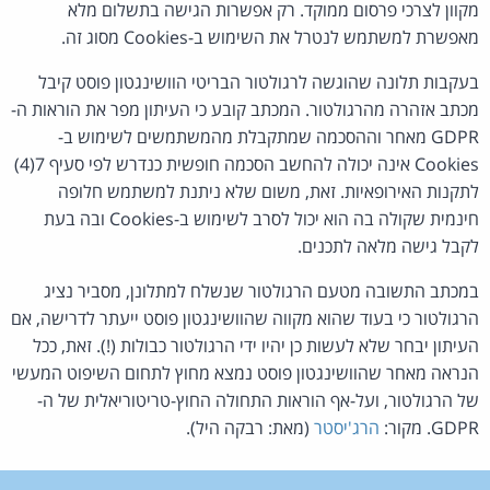
מקוון לצרכי פרסום ממוקד. רק אפשרות הגישה בתשלום מלא
מאפשרת למשתמש לנטרל את השימוש ב-Cookies מסוג זה.
בעקבות תלונה שהוגשה לרגולטור הבריטי הוושינגטון פוסט קיבל
מכתב אזהרה מהרגולטור. המכתב קובע כי העיתון מפר את הוראות ה-
GDPR מאחר וההסכמה שמתקבלת מהמשתמשים לשימוש ב-
Cookies אינה יכולה להחשב הסכמה חופשית כנדרש לפי סעיף 7(4)
לתקנות האירופאיות. זאת, משום שלא ניתנת למשתמש חלופה
חינמית שקולה בה הוא יכול לסרב לשימוש ב-Cookies ובה בעת
לקבל גישה מלאה לתכנים.
במכתב התשובה מטעם הרגולטור שנשלח למתלונן, מסביר נציג
הרגולטור כי בעוד שהוא מקווה שהוושינגטון פוסט ייעתר לדרישה, אם
העיתון יבחר שלא לעשות כן יהיו ידי הרגולטור כבולות (!). זאת, ככל
הנראה מאחר שהוושינגטון פוסט נמצא מחוץ לתחום השיפוט המעשי
של הרגולטור, ועל-אף הוראות התחולה החוץ-טריטוריאלית של ה-
GDPR. מקור:
הרג'יסטר
(מאת: רבקה היל).