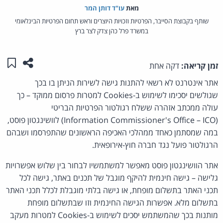
מאת‏
עו"ד דותן המר
שותף בקבוצת הסייבר, הפרטיות וזכויות היוצרים וראש תחום הפרטיות הבינלאומי
במשרד פרל כהן צדק לצר ברץ
שתפו ע
שמו
זמן קריאה:
דקה אחת
אתר אינטרנט לא רשאי להתנות גישה לשירות הניתן בו בכך
שגולשים יסכימו לשימוש ב-Cookies למטרות פרסום ממוקד – כך
עולה ממכתב אזהרה ששלח רגולטור הפרטיות הבריטי
(Information Commissioner's Office – ICO) לוושינגטון פוסט,
במה שמסתמן כאחד ממהלכי האכיפה הראשונים שהתפרסמו ושבהם
הרגולטור פועל נגד חברה חוץ-אירופאית.
אתר הוושינגטון פוסט מאפשר למשתמשיו לבחור בין שלוש אפשרויות
גלישה – גישה חינמית להיקף מוגבל של תכנים באתר, גישה לכל
תכני האתר בתשלום מופחת, או גישה בלתי מוגבלת לכלל תכני האתר
בתשלום מלא. אפשרות הגישה החינמית וזו שבתשלום מופחת
מותנות בכך שהמשתמש יסכים לשימוש ב-Cookies למטרות מעקב