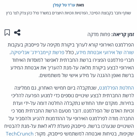
מאת‏
עו"ד טל קפלן
שותף וחבר בקבוצת הסייבר, הפרטיות וזכויות היוצרים במשרד פרל כהן צדק לצר ברץ
שתפו ע
שמו
זמן קריאה:
פחות מדקה
הפרלמנט האירופי קורא לערוך ביקורת מקיפה על פייסבוק בעקבות
שורה של אירועי אבטחת מידע
, כולל
פרשת קיימברידג' אנליטיקה
.
חברי פרלמנט הפצירו ברשת החברתית לאפשר למוסדות האיחוד
האירופי לבצע ביקורת מלאה על-מנת להעריך את אבטחת המידע
ברשת ואופן ההגנה על מידע אישי של משתמשים.
החלטת הפרלמנט
, שנתקבלה ביום חמישי האחרון, גם ממליצה
לרשת החברתית לבצע שינויים נוספים כדי למנוע הפרעה להליכי
בחירות. מוקדם יותר החודש נתקבלה החלטה דומה על-ידי ועדת
זכויות האדם של הפרלמנט. דובר מטעם הרשת החברתית מסר כי
החברה מודה לפרלמנט האירופי על ההזדמנות להגיע ולהסביר על
השינויים שנערכו ברשת. פייסבוק פועלת ללא לאות על-מנת להבטיח
שקיפות, בטיחות ואבטחה למשתמשי פייסבוק. מקור:
TechCrunch