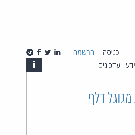
כניסה
הרשמה
לינקדאין
טוויטר
פייסבוק
טלגרם
Info
i
ידע
עדכונים
אתר
האינטרנט
של
מגוגל דלף
עו"ד
חיים
רביה