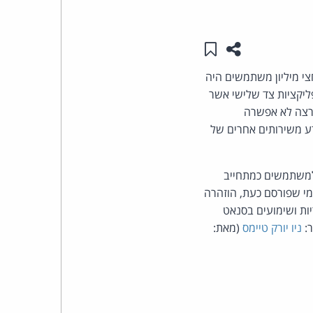
העומד
שתפו עמוד זה
שמור ב"תכנים שלי"
בראש
חר שגילתה כי מידע אודות חצי מיליון משתמשים היה
קבוצת
 בעקבות פירצת אבטחה ב-API של השירות. הפירצה הייתה חשופה למעל 438 אפליקציות צד שלישי אשר
פירצה לא אפשרה
האינטרנט,
דע משירותים אחרים של
הסייבר
 למשתמשים כמתחייב
וזכויות
ימי שפורסם כעת, הוזהרה
ות ושימועים בסנאט
היוצרים
ר:
ניו יורק טיימס
(מאת:
של
פרל