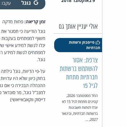
9 באוקטובר 2018
גוגל
עקבו
זמן קריאה:
פחות מדקה
אולי יעניין אותך גם
פייסבוק ורשתות
יכלו לגשת למידע אישי של
חברתיות
למפתחים לגשת למידע רגיש
גוגל.
צרפת: אסור
להשתמש ברשתות
על-פי הדיווח, גוגל גילת
חברתיות מתחת
בחוק כיוון שלא היו עדוי
לגיל 15
ההנהלה הבכירה כי אם גוג
למנכ"ל גוגל, מר סונדאר 
החל מספטמבר 2026,
דייסוק ווקאבאייאשי)
קטינים מתחת לגיל 15 לא
יוכלו לפתוח חשבונות
ברשתות חברתיות, ובינואר
2027, ...