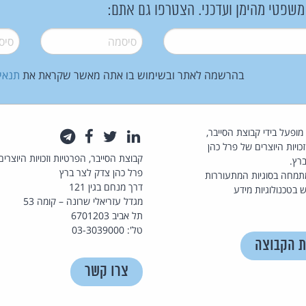
 משפטי מהימן ועדכני. הצטרפו גם אתם:
סיסמה
*
סיסמה
בהרשמה לאתר ובשימוש בו אתה מאשר שקראת את
תנאי
law.co.il מופעל בידי קבוצת הסייבר,
לינקדאין
טוויטר
פייסבוק
טלגרם
כויות היוצרים של פרל כהן
קבוצת הסייבר, הפרטיות וזכויות היוצרים
רץ.
פרל כהן צדק לצר ברץ
תמחה בסוגיות המתעוררות
דרך מנחם בגין 121
 בטכנולוגיות מידע
מגדל עזריאלי שרונה – קומה 53
תל אביב 6701203
טל': 03-3039000
ת הקבוצה
צרו קשר