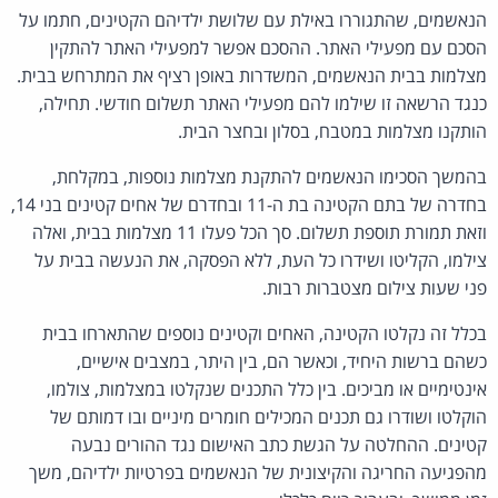
הנאשמים, שהתגוררו באילת עם שלושת ילדיהם הקטינים, חתמו על
הסכם עם מפעילי האתר. ההסכם אפשר למפעילי האתר להתקין
מצלמות בבית הנאשמים, המשדרות באופן רציף את המתרחש בבית.
כנגד הרשאה זו שילמו להם מפעילי האתר תשלום חודשי. תחילה,
הותקנו מצלמות במטבח, בסלון ובחצר הבית.
בהמשך הסכימו הנאשמים להתקנת מצלמות נוספות, במקלחת,
בחדרה של בתם הקטינה בת ה-11 ובחדרם של אחים קטינים בני 14,
וזאת תמורת תוספת תשלום. סך הכל פעלו 11 מצלמות בבית, ואלה
צילמו, הקליטו ושידרו כל העת, ללא הפסקה, את הנעשה בבית על
פני שעות צילום מצטברות רבות.
בכלל זה נקלטו הקטינה, האחים וקטינים נוספים שהתארחו בבית
כשהם ברשות היחיד, וכאשר הם, בין היתר, במצבים אישיים,
אינטימיים או מביכים. בין כלל התכנים שנקלטו במצלמות, צולמו,
הוקלטו ושודרו גם תכנים המכילים חומרים מיניים ובו דמותם של
קטינים. ההחלטה על הגשת כתב האישום נגד ההורים נבעה
מהפגיעה החריגה והקיצונית של הנאשמים בפרטיות ילדיהם, משך