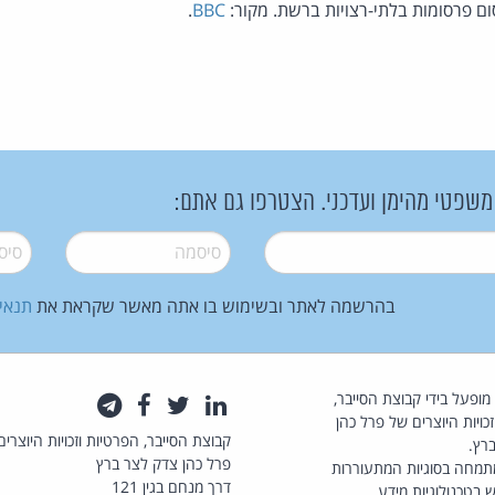
ום פרסומות בלתי-רצויות ברשת. מקור:
BBC
.
 משפטי מהימן ועדכני. הצטרפו גם אתם:
סיסמה
*
סיסמה
בהרשמה לאתר ובשימוש בו אתה מאשר שקראת את
תנאי
law.co.il מופעל בידי קבוצת הסייבר,
לינקדאין
טוויטר
פייסבוק
טלגרם
כויות היוצרים של פרל כהן
קבוצת הסייבר, הפרטיות וזכויות היוצרים
רץ.
פרל כהן צדק לצר ברץ
תמחה בסוגיות המתעוררות
דרך מנחם בגין 121
 בטכנולוגיות מידע