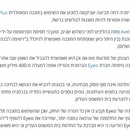
רמניה דחה תביעה שביקשה למנוע את השימוש בתוכנה הפופולרית
Plus
יו אמורות להיות מוצגות לגולשים ברשת.
Axel
פתח בהליכים לפני כשלוש שנים, וטען כי חסימת הפרסומות על-ידי ה
וגנת (בין היתר כיוון שמפתחת התוכנה מאפשרת להיכלל ב"רשימה לבנה"
שלום).
גתן של מודעות פופ-אפ וכן היא מאפשרת להגביל את האופן שבו אתרי
נה פיתחה חברת
Eyeo
הגרמנית והורידו אות
החלטה אינה סוף פסוק מבחינתו, וכי בכוונתו להביא את הנושא לבחינה 
להכרעת בית המשפט העליון.
בית המשפט צידד בטענותיה של Eyeo וקבע כי אין כל הפרה של החוק, שכן שהשימוש 
הגולש. בית המשפט גם הפך את החלטתה של ערכ
מפרסמים ללא תשלום. Eyeo הודיעה כי היא מברכת על החלטת בית המשפט העליון וכי הי