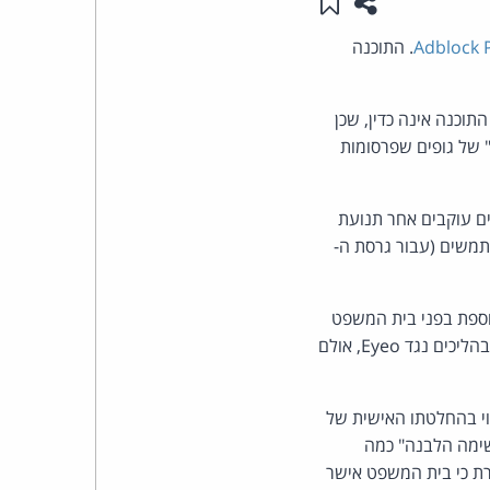
שתפו עמוד זה
שמור ב"תכנים שלי"
העומד
Adblock 
. התוכנה
בראש
תוכנה אינה כדין, שכן
 של גופים שפרסומות
קבוצת
האינטרנט,
ם עוקבים אחר תנועת
ה למעלה מ-400 מיליון משתמשים (עבור גרסת ה-
הסייבר
וזכויות
נוספת בפני בית המשפט
החוקתי במדינה, ולטעון לפגיעה בחופש העיתונות. גופים נוספים בתעשיית המדיה בגרמניה פתחו בהליכים נגד Eyeo, אולם
היוצרים
של
בתוכנה תלוי בהחלטתו האישית של
אה נמוכה יותר, שחייבה את Eyeo להוסיף ל"רשימה הלבנה" כמה
פרל
א מאושרת כי בית המשפט אישר