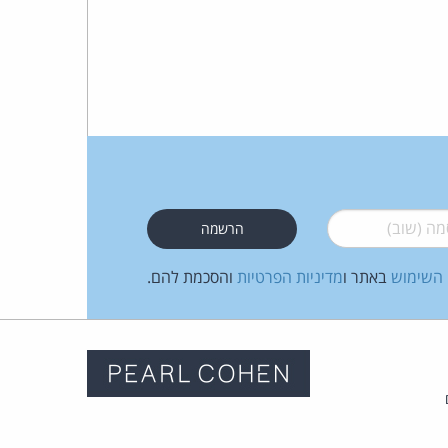
כהן
צדק
לצר
ברץ.
פועל
 (שוב)
*
מ־1996
 השימוש
באתר ו
מדיניות הפרטיות
והסכמת להם.