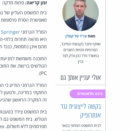
זמן קריאה:
פחות מדקה
בית המשפט העליון של ג
מאפשרת הסרת פרסומות שה
המו"ל הגרמני
 Springer
מאת‏
עו"ד טל קפלן
היא מהווה תחרות בלתי-ה
שותף וחבר בקבוצת הסייבר,
מהם אינן נחסמות, כנגד ת
הפרטיות וזכויות היוצרים
במשרד פרל כהן צדק לצר
התוכנה משמשת למניעת הצ
ברץ
הגולשים ברשת. את התוכ
PC).
אולי יעניין אותך גם
המו"ל הגרמני הודיע כי ה
בינה מלאכותית
זה המקרה הראשון שהגיע 
בקשה לייצוגית נגד
אנתרופיק
לבית המשפט המחוזי בבאר