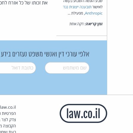
שבע הוגשה השבוע בקשה
את זכותו של כל אזרח לחס
לאישור
תובענה ייצוגית נגד
Anthropic
, מפעילת ...
זמן קריאה:
דקה אחת
אלפי עורכי דין ואנשי משפט נעזרים בידע
שם משתמש
*
דואל
*
הפרטיות וז
צדק לצר ב
הקבוצה מ
בעת שימוש