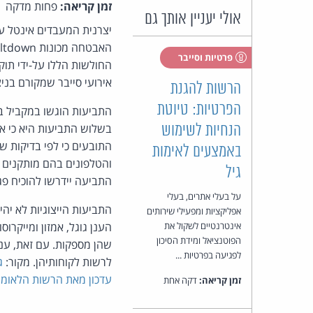
זמן קריאה:
פחות מדקה
אולי יעניין אותך גם
יצרנית המעבדים אינטל עו
האבטחה מכונות
ltdown
פרטיות וסייבר
החולשות הללו על-ידי תוק
אירועי סייבר שמקורם בני
הרשות להגנת
הפרטיות: טיוטת
התביעות הוגשו במקביל במ
בשלוש התביעות היא כי אי
הנחיות לשימוש
התובעים כי לפי בדיקות 
באמצעים לאימות
והטלפונים בהם מותקנים 
גיל
התביעה יידרשו להוכיח פג
על בעלי אתרים, בעלי
התביעות הייצוגיות לא יה
אפליקציות ומפעילי שירותים
אינטרנטיים לשקול את
הענן גוגל, אמזון ומייקרו
הפוטנציאל ומידת הסיכון
שהן מספקות. עם זאת, ענ
לפגיעה בפרטיות ...
לרשות לקוחותיהן. מקור:
ג
עדכון מאת הרשות הלאומי
זמן קריאה:
דקה אחת