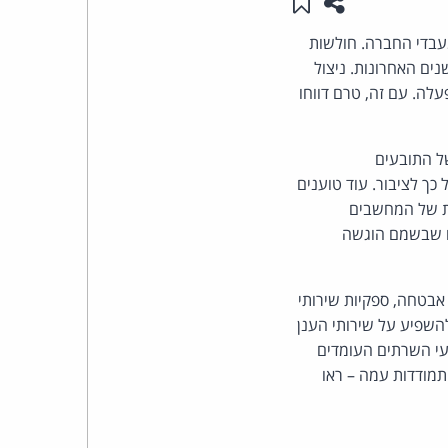
שתפו עמוד זה
שמור ב"תכנים שלי"
העומד
בדי החברה. חולשות
בשנים האחרונות. ניצול
בראש
לה. עם זה, טרם דווחו
קבוצת
של התובעים
האינטרנט,
כך לציבור. עוד טוענים
ית של המחשבים
הסייבר
ים שבשמם הוגשה
וזכויות
אבטחה, ספקיות שירותי
היוצרים
 להשפיע על שירותי הענן
עי השרתים העומדים
של
תמודדות עמה – ראו
פרל