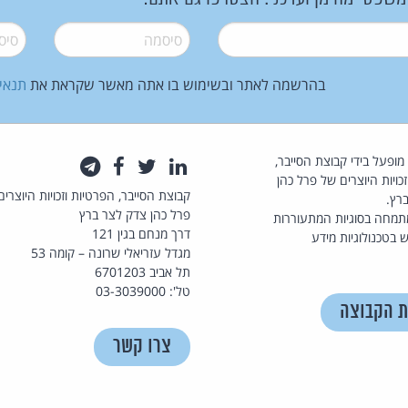
סיסמה
*
סיסמה
בהרשמה לאתר ובשימוש בו אתה מאשר שקראת את
תנאי
law.co.il מופעל בידי קבוצת הסייבר,
לינקדאין
טוויטר
פייסבוק
טלגרם
כויות היוצרים של פרל כהן
קבוצת הסייבר, הפרטיות וזכויות היוצרים
רץ.
פרל כהן צדק לצר ברץ
תמחה בסוגיות המתעוררות
דרך מנחם בגין 121
 בטכנולוגיות מידע
מגדל עזריאלי שרונה – קומה 53
תל אביב 6701203
טל': 03-3039000
ת הקבוצה
צרו קשר