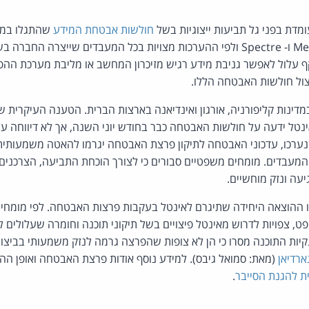
מדת בפני גל תביעות ייצוגיות בשל
חולשות אבטחת המידע
שהתגלו במע
Me
ו- Spectre ולפי ההערכות מצויות בכל המעבדים שייצרה החברה 
ף עלול לאפשר גניבת מידע רגיש מזיכרון המחשב או מליבת מערכת ההפע
צול חולשות האבטחה הללו.
דינות קליפורניה, אורגון ואינדיאנה בארצות הברית. הטענה העיקרית 
נטל ידעה על חולשות האבטחה כבר בחודש יוני השנה, אך לא דיווחה על 
שנערכו, עדכוני האבטחה לתיקון פרצת האבטחה יגרמו להאטה משמעות
המעבדים. מומחים משפטיים סבורים כי לצורך הוכחת התביעה, הצרכנ
יעה ונזק מוחשיים.
יו ההוצאה היחידה שתיגרם לאינטל בעקבות פרצות האבטחה. לפי מומחי 
סופט, צפויות לדרוש מאינטל פיצויים בשל תיקוני תוכנה וחומרה שעלולים
קיות התוכנה מסרו כי הן לא צופות שהפרצה גרמה לנזק משמעותי בביצו
ארדיאן
(מאת: סמואל גיבס). למידע נוסף אודות פרצת האבטחה ואופן הה
ת להגנת הסייבר
.