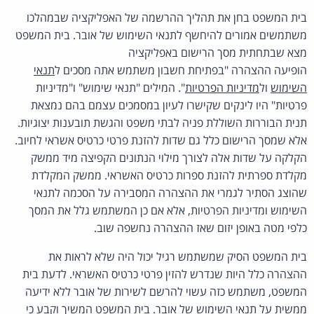
בית המשפט בחן את תהליך ההרשמה של האפליקציה שבמהלכו
משתמשים אמורים להיחשף לתנאי השימוש של אובר. בית המשפט
מצא שבתחתית מסך הרישום באפליקציה
הופיעה ההצהרה "בפתיחת חשבון משתמש אתה מסכים ל
תנאי
השימוש
ול
מדיניות הפרטיות
". המילים "תנאי שימוש" ו"מדיניות
פרטיות" היו לינקים שקישרו לעיון במסמכים עצמם בהם נמצאת
תנית הבוררות השוללת פניה לבתי משפט והגשת תובענות יצוגיות.
אלא שמסך הרישום כלל גם שדות להזנת פרטי כרטיס אשראי לחיוב.
הקלקה על שדות אלה לצורך מילוי הנתונים הקפיצה מיד ממשק
מקלדת ספרתית להזנת ספרות כרטיס האשראי. ממשק המקלדת
שהוצג הסתיר לגמרי את ההצהרה המסבירה על הסכמה לתנאי
השימוש ומדיניות הפרטיות, אלא אם כן המשתמש גלל את המסך
כלפי מטה באופן יזום שאז ההצהרה נחשפה שוב.
בית המשפט הסיק שמשתמש רגיל יכול היה שלא לראות את
ההצהרה כלל היות שנדרש להזין פרטי כרטיס האשראי. לדעת בית
המשפט, משתמש כזה עשוי להרשם לשירות של אובר ללא ידיעה
ממשית על תנאי השימוש של אובר. בית המשפט המשיך וקבע כי