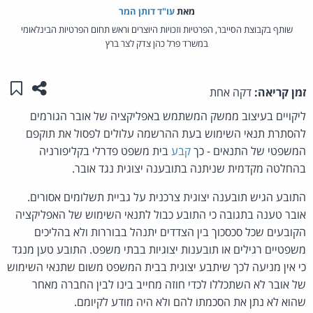
מאת‏
עו"ד דותן המר
שותף בקבוצת הסייבר, הפרטיות וזכויות היוצרים וראש תחום הפרטיות הבינלאומי
במשרד פרל כהן צדק לצר ברץ
שתפו ע
שמו
זמן קריאה:
דקה אחת
ליקויים בעיצוב ממשק המשתמש באפליקציה של אובר הגורמים
להסתרת תנאי השימוש בעת ההרשמה עלולים לפסול את תוקפם
המשפטי של התנאים - כך
קבע
בית משפט פדרלי בקליפורניה
בהחלטה מקדמית שניתנה בתובענה יצוגית נגד אובר.
התובע הגיש תובענה יצוגית צרכנית על גביית תשלומים אסורים.
אובר טענה בתגובה כי התובע כבול לתנאי השימוש של האפליקציה
הקובעים שכל סכסכוך בין הצדדים יתנהל בבוררות ולא בהליכים
משפטיים רגילים או תובענות יצוגיות בבתי משפט. התובע טען מנגד
כי אין מניעה לכך שיתבע יצוגית בבית המשפט משום שתנאי השימוש
של אובר לא השתכללו לכדי חוזה מחייב בינו לבין החברה מאחר
שהוא לא נתן את הסכמתו להם ולא היה מודע לקיומם.