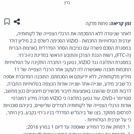
ברץ
שתפו ע
שמו
זמן קריאה:
פחות מדקה
לאחר שניטרה ללא ההסכמה את הרגלי הצפייה של לקוחותיה,
יצרנית הטלוויזיות החכמות - VIZIO הסכימה לשלם 2.2 מיליון דולר
במסגרת הסכם פשרה עם נציבות הסחר הפדרלית בארצות-הברית
(ה-FTC), רשות הגנת הצרכן והתובע הראשי במדינת ניו-ג'רזי.
במסגרת התלונה נגד VIZIO, נטען כי החברה התקינה על הטלוויזיות
החכמות תוכנה שאפשרה לה לעקוב אחר הרגלי הצפייה של 11
מיליון מלקוחותיה, ללא ידיעתם או הסכמתם. התוכנה המדוברת אספה
כל שביב מידע, שנייה-אחר-שנייה אודות הנצפה בטלוויזיות החברה,
לרבות תכנים שהוצגו באמצעות חיבור מכשירים חיצוניים כגון מחשב,
סטרימר ו-DVD. עוד נטען בתלונה כי VIZIO מכרה מידע דמוגרפי
אודות הרגלי הצפייה של לקוחותיה לצדדים שלישיים, ביניהם סוכנויות
לפרסום ממוקד. בצו של ביהמ"ש הפדרלי בניו ג'רזי נקבע, בין היתר,
כי על יצרנית הטלוויזיות -
למחוק את כל המידע שאספה עד ליום 1 במרץ 2016;