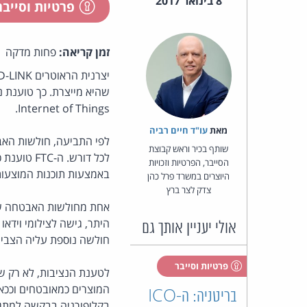
8 בינואר 2017
פרטיות וסייב
זמן קריאה:
פחות מדקה
Internet of Things.
מאת‏
עו"ד חיים רביה
לפי התביעה, חולשות האבט
שותף בכיר וראש קבוצת
לכל דורש.
הסייבר, הפרטיות וזכויות
באמצעות תוכנות המוצעות
היוצרים במשרד פרל כהן
צדק לצר ברץ
אחת מחולשות האבטחה שצ
היתר, גישה לצילומי וידא
אולי יעניין אותך גם
חולשה נוספת עליה הצבי
פרטיות וסייבר
לטענת הנציבות, לא רק ש
המוצרים כמאובטחים וככא
בריטניה: ה-ICO
בקליפורניה בבקשה למתן צו מניעה המורה ל-D-LINK לחד