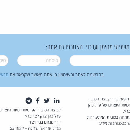
 משפטי מהימן ועדכני. הצטרפו גם אתם:
סיסמה
*
סיסמה
בהרשמה לאתר ובשימוש בו אתה מאשר שקראת את
תנאי
law.co.il מופעל בידי קבוצת הסייבר,
לינקדאין
טוויטר
פייסבוק
טלגרם
כויות היוצרים של פרל כהן
קבוצת הסייבר, הפרטיות וזכויות היוצרים
רץ.
פרל כהן צדק לצר ברץ
תמחה בסוגיות המתעוררות
דרך מנחם בגין 121
 בטכנולוגיות מידע
מגדל עזריאלי שרונה – קומה 53