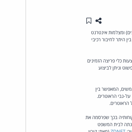
העומד
שתפו עמוד זה
שמור ב"תכנים שלי"
בראש
 (נתבים) ומצלמות אינטרנט
המוצרים משמשים בין היתר לחיבור רכיבי
קבוצת
האינטרנט,
עות כלי פריצה הזמינים
הסייבר
 פשוט וניתן לביצוע
וזכויות
שים, המאפשר בין
היוצרים
על-גבי הראוטרים.
 הראוטרים.
של
וחותיה בכך שפרסמה את
פרל
פנתה לבית המשפט
ZDNET
(מאת: קורין