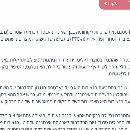
ר
עקבו
יצרנית הראוטרים D-LINK מסכנת את פרטיות לקוחותיה בכך שאינה מאבטחת כראוי ראוטרים
שהיא מייצרת. כך טוענת נציבות הסחר הפדראלית (ה-FTC) בתביעה שהגישה. 
חה שהתגלו במוצרי די-לינק ידועות והן ניתנות לניצול ביתר קלות באמצ
 ה-FTC טוענת כי חלק מהחולשות אף ידועות זה עשור בקהילת האינטרנט, והטיפול בהן
 ללא עלות.
וינה בתתביעת הנציבות היא כשל באבטחת מנגנון ההזדהות של משתמ
ו שהוקלטו במצלמות האינטרנט ולמידע פיננסי ומידע רגיש אחר המאוחסן 
עה הנציבות היא האפשרות לשלוח פקודות המאפשרות שליטה מרחוק על
החברה נכשלה בנקיטת אמצעי הגנה נאותים, היא הטעתה את ציבור לק
לו המכילים טכנולוגיות מתקדמות לאבטחת אינטרנט אלחוטי. הנציבות 
ול מכל פעילות בלתי-הוגנת ומטעה. מקור: