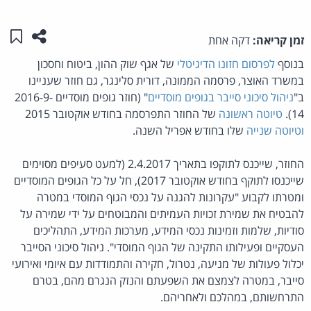
שתפו ע
שמו
זמן קריאה:
דקה אחת
בנוסף
לפרסום חזונו הדיגיטלי
של אגף שוק ההון, ביטוח וחסכון
במשרד האוצר, פרסמה הממונה, דורית סלינגר, גם חוזר שעניינו
ב"
ניהול סיכוני סייבר בגופים מוסדיים
" (חוזר גופים מוסדיים 2016-9-
14).
טיוטה ראשונה
של החוזר התפרסמה בחודש אוקטובר 2015
וטיוטה שנייה
שלו בחודש אפריל השנה.
החוזר, שייכנס לתוקפו בתאריך 2.4.2017 (למעט סעיפים מסוימים
שייכנסו לתוקף בחודש אוקטובר 2017), חל על כל הגופים המוסדיים
ומטרתו לקבוע "עקרונות להגנה על נכסי הגוף המוסדי במטרה
להבטיח את שמירת זכויות העמיתים והמבוטחים על ידי שמירה על
סודיות, שלמות וזמינות נכסי המידע, מערכות המידע, התהליכים
העסקיים ופעילותו התקינה של הגוף המוסדי". ניהול סיכוני הסייבר
יכלול פעולות של מניעה, נטרול, חקירה והתמודדות עם איומי ואירועי
סייבר, במטרה לצמצם את השפעתם והנזק הנגרם מהם, בטרם
התרחשותם, במהלכם ולאחריהם.