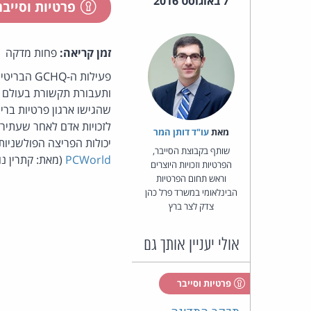
7 באוגוסט 2016
פרטיות וסייב
זמן קריאה:
פחות מדקה
ותעבורת תקשורת בעולם מ
שהגישו ארגון פרטיות ברי
לזכויות אדם לאחר שעתירה
מאת‏
עו"ד דותן המר
יכולות הפריצה הפולשניות של ה-GCHQ מנוצלות ללא כל מסגרת חוקית, פיקוח נאות או בלמים
שותף בקבוצת הסייבר,
PCWorld
(מאת: קתרין נוי
הפרטיות וזכויות היוצרים
וראש תחום הפרטיות
הבינלאומי במשרד פרל כהן
צדק לצר ברץ
אולי יעניין אותך גם
פרטיות וסייבר