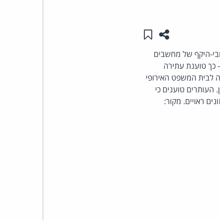
העומד
שתפו עמוד זה
שמור ב"תכנים שלי"
בראש
קאית) בפריצה וניטור רחבי-היקף של מחשבים
 כך טוענת עתירה
קבוצת
ה לבית המשפט האירופי
האינטרנט,
 העותרים טוענים כי
הסייבר
וזכויות
היוצרים
של
פרל