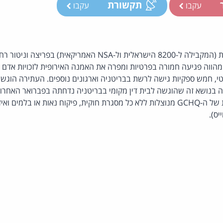
ר
תקשורת
עקבו
עקבו
פעילות ה-GCHQ הבריטית (המקבילה ל-8200 הישראלית ול-NSA האמרי
הווה פגיעה חמורה בפרטיות ומפרה את האמנה האירופית לזכויות אדם -
טי, חמש ספקיות גישה לרשת בבריטניה וארגונים נוספים. העתירה הוגש
 בנושא זה שהוגשה לבית דין מקומי בבריטניה נדחתה בפברואר האחרון.
 ואיזונים ראויים. מקור:
יס).