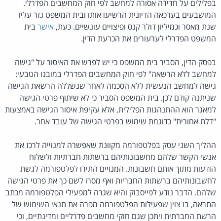
בפלילים על חדירה אסורה למחשב לפי חוק המחשבים הפדרלי.
המושבעים בערכאה הדיונית הרשיעו אותו ובית המשפט גזר עליו
שנת מאסר וכמיליון דולר קנס ופיצויים עונשיים. כעת,
אישר
בית
המשפט הפדרלי לערעורים את הכרעת הדין.
בפסק הדין, הסביר בית המשפט כי יש לפרש את האיסור על "גישה
למחשב ללא הרשאה" לפי חוק המחשבים הפדרלי במובנו הטבעי:
גישה למחשב הנעשית ללא הסכמה לאחר שנשללה הרשאת הגישה
שניתנה קודם לכן. בית המשפט הסביר כי לא שיתוף פרטי הגישה
למאגר הוא ההתנהגות הפלילית, אלא עקיפת איסור הגישה באמצעות
"דלת אחורית" כדוגמת שימוש בפרטי הגישה של עובד אחר.
ההליך השני עסק בפלטפורמה מקוונת שאפשרה למנוייה לרכז את
אנשי הקשר שלהם מחשבונותיהם ברשתות חברתיות ולשלוח
הודעות מתוך אותם חשבונות. המנויים התירו לפלטפורמה לגשת
לחשבונותיהם ברשתות החבריות ואף מסרו לשם כך את פרטי הגישה
שלהם. הדבר נודע לפייסבוק והיא שגרה למפעילי הפלטפורמה מכתב
התראה, בו צוין שפעילות הפלטפורמה מפרה את תנאי השימוש של
הרשת החברתית ויתכן שגם חוקי מחשבים פדרליים ומדינתיים, וכי