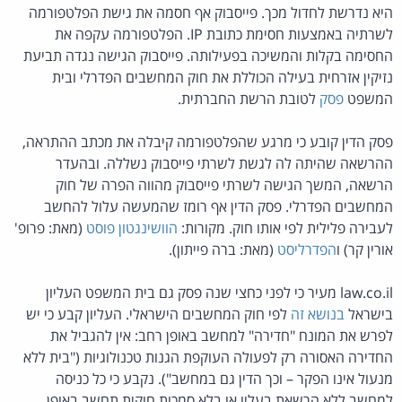
היא נדרשת לחדול מכך. פייסבוק אף חסמה את גישת הפלטפורמה
לשרתיה באמצעות חסימת כתובת IP. הפלטפורמה עקפה את
החסימה בקלות והמשיכה בפעילותה. פייסבוק הגישה נגדה תביעת
נזיקין אזרחית בעילה הכוללת את חוק המחשבים הפדרלי ובית
המשפט
פסק
לטובת הרשת החברתית.
פסק הדין קובע כי מרגע שהפלטפורמה קיבלה את מכתב ההתראה,
ההרשאה שהיתה לה לגשת לשרתי פייסבוק נשללה. ובהעדר
הרשאה, המשך הגישה לשרתי פייסבוק מהווה הפרה של חוק
המחשבים הפדרלי. פסק הדין אף רומז שהמעשה עלול להחשב
לעבירה פלילית לפי אותו חוק. מקורות:
הוושינגטון פוסט
(מאת: פרופ'
אורין קר) ו
הפדרליסט
(מאת: ברה פייתון).
law.co.il מעיר כי לפני כחצי שנה פסק גם בית המשפט העליון
בישראל
בנושא זה
לפי חוק המחשבים הישראלי. העליון קבע כי יש
לפרש את המונח "חדירה" למחשב באופן רחב: אין להגביל את
החדירה האסורה רק לפעולה העוקפת הגנות טכנולוגיות ("בית ללא
מנעול אינו הפקר – וכך הדין גם במחשב"). נקבע כי כל כניסה
למחשב ללא הרשאת בעליו או בלא סמכות חוקית תחשב באופן