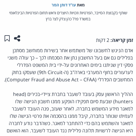
מאת‏
עו"ד דותן המר
שותף בקבוצת הסייבר, הפרטיות וזכויות היוצרים וראש תחום הפרטיות הבינלאומי
במשרד פרל כהן צדק לצר ברץ
שתפו ע
שמו
זמן קריאה:
2 דקות
אדם הניגש לחשבונו של משתמש אחר בשירות ממוחשב מסתכן
בפלילים גם אם בעל החשבון נתן את הסכמתו לכך – כך עולה משני
פסקי דין שניתנו בימים האחרונים על-ידי בית המשפט הפדרלי
לערעורים בחוף המערבי בארה"ב (ה-9th Circuit) שעסקו בחוק
המחשבים הפדרלי (Computer Fraud and Abuse Act – CFAA).
ההליך הראשון עסק בעובד לשעבר בחברת ציידי-בכירים (head
hunters) שבעת סיום תפקידו הופקע ממנו חשבון הגישה שלו
למאגר מידע המשמש בחברה. לאחר שעזב, פנה העובד לשעבר
לעמיתו שנותר בחברה, קיבל ממנו בהסכמה את פרטי הגישה שלו
למאגר והשתמש בהם כדי להתחבר למאגר. כשהדבר נודע לחברה
היא הגישה לרשויות תלונה פלילית נגד העובד לשעבר. הוא הואשם