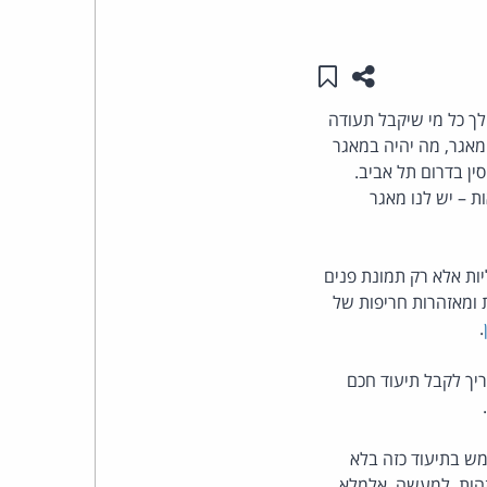
העומד
שתפו עמוד זה
שמור ב"תכנים שלי"
בראש
ואילך כל מי שיקבל תעודה
 מאגר, מה יהיה במאגר
קבוצת
ין בדרום תל אביב.
האינטרנט,
ות – יש לנו מאגר
הסייבר
ליות אלא רק תמונת פנים
וזכויות
ומאזהרות חריפות של
.
היוצרים
יך לקבל תיעוד חכם
של
פרל
מש בתיעוד כזה בלא
זהות. למעשה, אלמלא