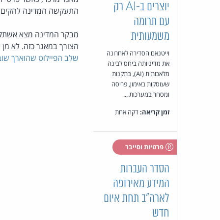
יוצרים ב-AI רק
התעקשה המדינה להקים מאג
עם תרומה
מבקר המדינה מצא אשתק
משמעותית
הצורך במאגר כזה. לא מן
וייטנאם הסדירה לאחרונה
שלב הפיילוט שהוארך שוב
את מדיניותה ביחס לבינה
מלאכותית (AI), בתקנות
שעוסקות באימון, פריסה
ומסחר במערכות ...
זמן קריאה:
דקה אחת
פרטיות וסייבר
הסדר העברות
המידע מאירופה
לארה"ב תחת איום
חדש