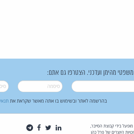
 משפטי מהימן ועדכני. הצטרפו גם אתם:
סיסמה
*
סיסמה
בהרשמה לאתר ובשימוש בו אתה מאשר שקראת את
תנאי
law.co.il מופעל בידי קבוצת הסייבר,
לינקדאין
טוויטר
פייסבוק
טלגרם
כויות היוצרים של פרל כהן