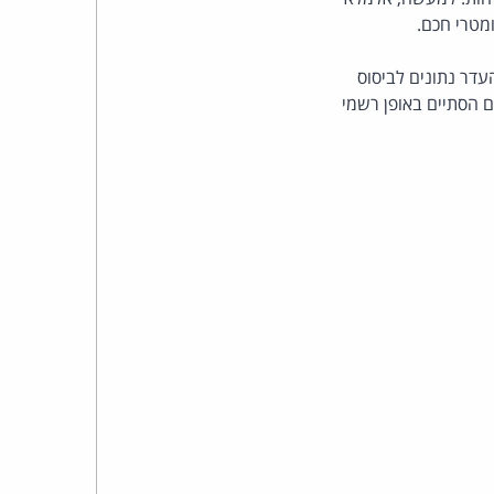
כהן
מטרי חכם.
צדק
דר נתונים לביסוס
 הסתיים באופן רשמי
לצר
ברץ.
פועל
מ־1996