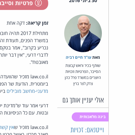
30 ביוני 2016
פרטיות וסייב
זמן קריאה:
דקה אחת
מתחילת 2017
במשרד הפנים, תעודת זהות
נכריע בקרוב", אמר בטקס 
לדברי דרעי, "אין דבר יות
מאת‏
עו"ד חיים רביה
מאובטח".
שותף בכיר וראש קבוצת
הסייבר, הפרטיות וזכויות
law.co.il מזכיר 
היוצרים במשרד פרל כהן
ביומטרית. הודעת שר הפנ
צדק לצר ברץ
מדעני-מחשב מובילים
ביש
אולי יעניין אותך גם
דרעי אמר עוד ש"מדינת י
ובטוח. עם כל הניסיונות הי
בינה מלאכותית
law.co.il מזכיר ש
אין קשר 
וייטנאם: זכויות
מאגר מרכזי, כאשר פרטי 