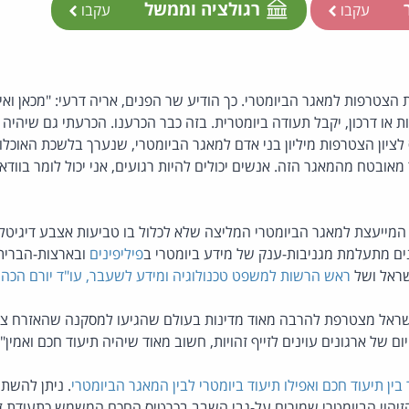
ר
רגולציה וממשל
עקבו
עקבו
 תהיה חובת הצטרפות למאגר הביומטרי. כך הודיע שר הפנים, אריה דרעי: "מכאן 
 או דרכון, יקבל תעודה ביומטרית. בזה כבר הכרענו. הכרעתי גם שיהיה
לציון הצטרפות מיליון בני אדם למאגר הביומטרי, שנערך בלשכת האוכלוס
ר מאובטח מהמאגר הזה. אנשים יכולים להיות רגועים, אני יכול לומר בוודא
שהוועדה המייעצת למאגר הביומטרי המליצה שלא לכלול בו טביעות אצבע דיגיט
ים מתעלמת מגניבות-ענק של מידע ביומטרי ב
פיליפינים
ובארצות-הברית 
ראל ושל
ראש הרשות למשפט טכנולוגיה ומידע לשעבר, עו"ד יורם הכהן
שראל מצטרפת להרבה מאוד מדינות בעולם שהגיעו למסקנה שהאזרח צר
ום של ארגונים עוינים לזייף זהויות, חשוב מאוד שיהיה תיעוד חכם ואמין".
בין תיעוד חכם ואפילו תיעוד ביומטרי לבין המאגר הביומטרי
. ניתן להשת
הזיהוי הביומטרי שמורים על-גבי השבב בכרטיס החכם המשמש כתעודת 