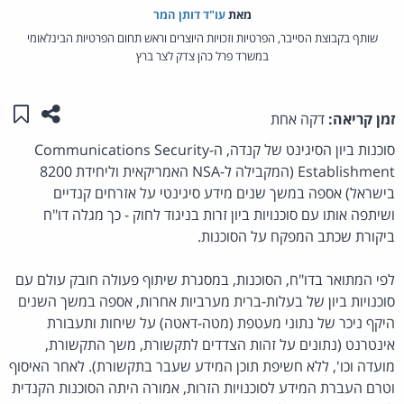
מאת‏
עו"ד דותן המר
שותף בקבוצת הסייבר, הפרטיות וזכויות היוצרים וראש תחום הפרטיות הבינלאומי
במשרד פרל כהן צדק לצר ברץ
שתפו ע
שמו
זמן קריאה:
דקה אחת
סוכנות ביון הסיגינט של קנדה, ה-Communications Security
Establishment (המקבילה ל-NSA האמריקאית וליחידת 8200
בישראל) אספה במשך שנים מידע סיגינטי על אזרחים קנדיים
ושיתפה אותו עם סוכנויות ביון זרות בניגוד לחוק - כך מגלה דו"ח
ביקורת שכתב המפקח על הסוכנות.
לפי המתואר בדו"ח, הסוכנות, במסגרת שיתוף פעולה חובק עולם עם
סוכנויות ביון של בעלות-ברית מערביות אחרות, אספה במשך השנים
היקף ניכר של נתוני מעטפת (מטה-דאטה) על שיחות ותעבורת
אינטרנט (נתונים על זהות הצדדים לתקשורת, משך התקשורת,
מועדה וכו', ללא חשיפת תוכן המידע שעבר בתקשורת). לאחר האיסוף
וטרם העברת המידע לסוכנויות הזרות, אמורה היתה הסוכנות הקנדית