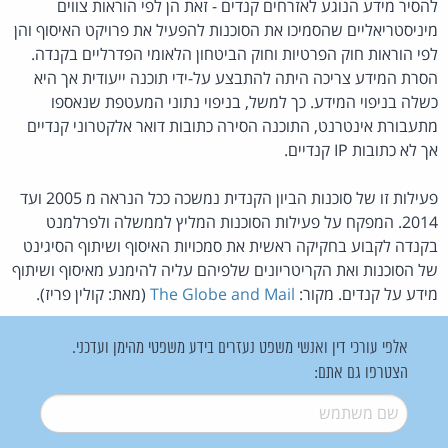
להסיר מידע הנוגע לאזרחים קנדים - זאת הן לפי הוראות צווים
מיניסטריאליים שהסמיכו את הסוכנות להפעיל את פרויקט האיסוף והן
לפי הוראות חוק הפרטיות וחוק הביטחון הלאומי הפדרליים בקנדה.
הסרת המידע צריכה היתה להתבצע על-ידי תוכנה ייעודית אך היא
כשלה בניפוי המידע. כך למשל, בניפוי נתוני המעטפת שנאספו
מתעבורת אינטרנט, התוכנה הסירה כתובות דואר אלקטרוני קנדיים
אך לא כתובות IP קנדיים.
פעילות זו של סוכנות הביון הקנדית נמשכה ככל הנראה מ 2005 ועד
2014. המפקח על פעילות הסוכנות המליץ לממשלה ולפרלמנט
בקנדה לקבוע בחקיקה ראשית את סמכויות האיסוף ושיתוף הסיגינט
של הסוכנות ואת הקריטריונים שלפיהם עליה להימנע מאיסוף ושיתוף
מידע על קנדים. מקור:
The Globe and Mail
(מאת: קולין פריז).
אלפי עורכי דין ואנשי משפט נעזרים בידע משפטי מהימן ועדכני.
הצטרפו גם אתם:
שם משתמש
*