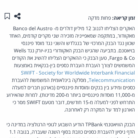
שתפו ע
שמו
זמן קריאה:
פחות מדקה
האקרים הצליחו לגנוב 12 מיליון דולרים מ- Banco del Austro
מאקוודור, במתקפה שמאפייניה מזכירה שני מקרים קודמים, האחד
שכוון נגד הבנק המרכזי של בנגלדש והשני נגד מוסד פיננסי
בויאטנם. בתביעה שהגיש הבנק האקוודורי בניו-יורק נגד Wells
Fargo & Co, טען הבנק כי ההאקרים הצליחו להשיג את הקודים
המשמשים לצורך העברת העברת כספים בין-בנקאית באמצעות
SWIFT - Society for Worldwide Interbank Financial
Telecommunication
, מסלקה בינלאומית המשמשת להעברת
כספים ומידע בין בנקים ומוסדות פיננסיים (בארגון חברים למעלה
מ-11,000 מוסדות פיננסיים ביותר מ-200 מדינות). למרות שהאירוע
התרחש לפני למעלה מ-15 חודשים, דובר מטעם SWIFT מסר כי
הארגון למד על המקרה רק לאחרונה.
הבנק הוויאטנמי TPBank הודיע השבוע לגופי הרגולציה במדינה כי
הדף ניסיון להעברת כספים כוזבת בסוף השנה שעברה, בגובה 1.1