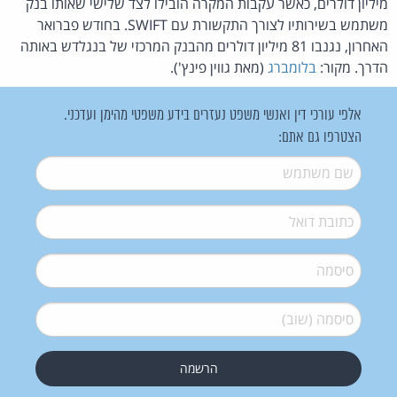
מיליון דולרים, כאשר עקבות המקרה הובילו לצד שלישי שאותו בנק
משתמש בשירותיו לצורך התקשורת עם SWIFT. בחודש פברואר
האחרון, נגנבו 81 מיליון דולרים מהבנק המרכזי של בנגלדש באותה
הדרך. מקור:
בלומברג
(מאת גווין פינץ').
אלפי עורכי דין ואנשי משפט נעזרים בידע משפטי מהימן ועדכני.
הצטרפו גם אתם:
שם משתמש
*
דואל
*
סיסמה
*
סיסמה (שוב)
*