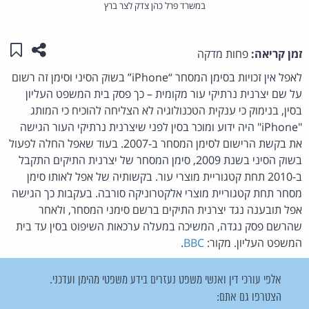
במשרד פרל כהן צדק לצר ברץ
שתפו ע
שמו
זמן קריאה:
פחות מדקה
לאפל אין זכויות בסימן המסחר “iPhone” בשוק הסיני וסימן זה רשום
על שם יצרנית נרתיקי עור מקומית – כך פסק בית המשפט העליון
בסין, בנימוק כי ענקית הטכנולוגיה לא הצליחה להוכיח כי המותג
"iPhone" היה ידוע ומוכר בסין לפני שיצרנית נרתיקי העור הגישה
את בקשת הרישום לסימן המסחר ב-2007. בעוד שאפל החלה לפעול
בשוק הסיני בשנת 2009, סימן המסחר של יצרנית התיקים התקבל
ב-2010 תחת קטגוריית מוצרי עור. בקשותיה של אפל לאותו סימן
מסחר תחת קטגוריית מוצרי אלקטרוניקה סורבה. בעקבות כך הגישה
אפל תובענה נגד יצרנית התיקים ברשם סימני המסחר, ולאחר
שהרשם פסק נגדה, המשיכה במעלה ערכאות השיפוט בסין עד בית
המשפט העליון. מקור:
BBC
.
אלפי עורכי דין ואנשי משפט נעזרים בידע משפטי מהימן ועדכני.
הצטרפו גם אתם: