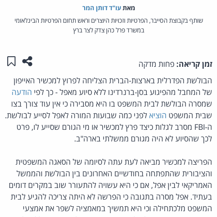
מאת‏
עו"ד דותן המר
שותף בקבוצת הסייבר, הפרטיות וזכויות היוצרים וראש תחום הפרטיות הבינלאומי
במשרד פרל כהן צדק לצר ברץ
שתפו ע
שמו
זמן קריאה:
פחות מדקה
הבולשת הפדרלית בארצות-הברית הצליחה לפרוץ למכשיר האייפון
של המחבל מהפיגוע בסן-ברנרדינו ללא סיוע מאפל - כך לפי
הודעה
שמסרה הבולשת לבית המשפט בו היא מסבירה כי אין עוד צורך בצו
שבית המשפט
הוציא
לפני כמה שבועות המורה לאפל לסייע לבולשת.
ה-FBI מסרב לגלות כיצד פרץ למכשיר או מי הגורם שסייע לו, פרט
לכך שהסיוע לא היה מגורם ממשלתי בארה"ב.
הפריצה למכשיר מביאה לעת עתה לסיומה של הסאגה המשפטית
והציבורית שהתפתחה בחודשיים האחרונים בין הבולשת והממשל
האמריקאי לבין אפל, אם כי היא עשויה להתעורר שוב במקרים דומים
בעתיד. אפל מסרה בתגובה כי הפרשה לא היתה צריכה להגיע לבית
המשפט מלכתחילה וכי היא תמשיך במאמציה לשפר את אמצעי