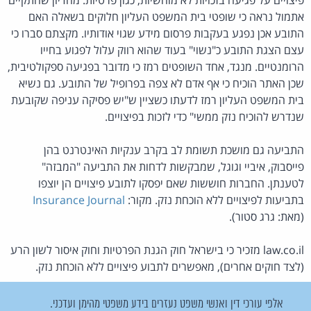
אתמול נראה כי שופטי בית המשפט העליון חלוקים בשאלה האם
התובע אכן נפגע בעקבות פרסום מידע שגוי אודותיו. מקצתם סברו כי
עצם הצגת התובע כ"נשוי" בעוד שהוא רווק עלול לפגוע בחייו
הרומנטיים. מנגד, אחד השופטים רמז כי מדובר בפגיעה ספקולטיבית,
שכן האתר הוכיח כי אף אדם לא צפה בפרופיל של התובע. גם נשיא
בית המשפט העליון רמז לדעתו כשציין ש"יש פסיקה עניפה שקובעת
שנדרש להוכיח נזק ממשי" כדי לזכות בפיצויים.
התביעה גם מושכת תשומת לב בקרב ענקיות האינטרנט בהן
פייסבוק, איביי וגוגל, שמבקשות לדחות את התביעה "המבזה"
לטענתן. החברות חוששות שאם יפסקו לתובע פיצויים הן יוצפו
בתביעות לפיצויים ללא הוכחת נזק. מקור:
Insurance Journal
(מאת: גרג סטור).
law.co.il מזכיר כי בישראל חוק הגנת הפרטיות וחוק איסור לשון הרע
(לצד חוקים אחרים), מאפשרים לתבוע פיצויים ללא הוכחת נזק.
אלפי עורכי דין ואנשי משפט נעזרים בידע משפטי מהימן ועדכני.