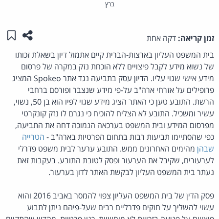
ברץ
שתפו ע
שמו
זמן קריאה:
דקה אחת
בית המשפט העליון בארצות-הברית קיים אתמול דיון בשאלת זכותו
של נשוא מידע לקבל פיצויים ללא הוכחת נזק במקרה של פרסום
מידע אישי שגוי עליו. הדיון עסק בתביעה נגד אתר Spokeo המציג
פרופילים על אזרחי ארה"ב על-פי מידע שנצבר ופורסם ברחבי
הרשת. התובע טען כי האתר הציג מידע שגוי לפיו הוא בן 50, נשוי,
עשיר ומשכיל. התובע לא הצליח להוכיח כי נגרם לו נזק קונקרטי
מפרסום המידע ובית המשפט בערכאה הנמוכה דחה את התביעה,
כפי שהסתיימו תביעות רבות בתחום הפרטיות בארה"ב -
הטרייה
שבהן
מהימים האחרונים ממש. התובע ערער לבית משפט פדרלי
לערעורים, שקיבל את הערעור ופסק לטובת התובע. בעקבות זאת
נעתר בית המשפט העליון לבקשת האתר לדון בערעור.
פסק הדין של בית המשפט העליון צפוי להמסר באביב 2016 והוא
עשוי להשליך על חוקים פדרליים רבים שעל-פיהם ניתן לתבוע
פיצויים על פגיעה בזכויות לא מוחשיות, כגון פרטיות. מהדיון שהתקיים